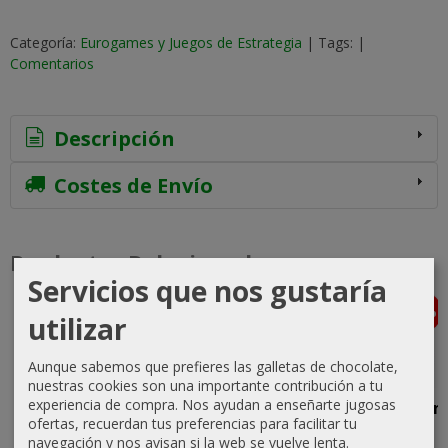
Categoría:
Eurogames y Juegos de Estrategia
|
Tags:
|
Comentarios
Descripción
Costes de Envío
Productos Relacionados
Servicios que nos gustaría
-15 %
-20 %
-5 %
Agotado
Agotado
Agotado
utilizar
Aunque sabemos que prefieres las galletas de chocolate,
nuestras cookies son una importante contribución a tu
experiencia de compra. Nos ayudan a enseñarte jugosas
1989: Dawn
Undaunted:
The
I, Napoleon
ofertas, recuerdan tus preferencias para facilitar tu
of Freedom
Normandy
Fortified
69,83 €
navegación y nos avisan si la web se vuelve lenta.
- 2nd
Medieval