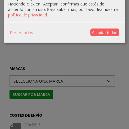
30,36 €
Haciendo click en "Aceptar" confirmas que estás de
Printing
Harbour,...
73,50 €
acuerdo con su uso.
Para saber más, por favor lea nuestra
37,95 €
58,00 €
30,00 €
política de privacidad
.
68,24 €
Preferencias
Aceptar todas
MARCAS
COSTES DE ENVÍO
GRATIS *