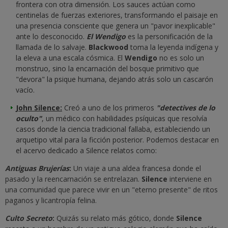
frontera con otra dimensión. Los sauces actúan como
centinelas de fuerzas exteriores, transformando el paisaje en
una presencia consciente que genera un "pavor inexplicable"
ante lo desconocido.
El Wendigo
es la personificación de la
llamada de lo salvaje.
Blackwood
toma la leyenda indígena y
la eleva a una escala cósmica. El
Wendigo
no es solo un
monstruo, sino la encarnación del bosque primitivo que
"devora" la psique humana, dejando atrás solo un cascarón
vacío.
John Silence:
Creó a uno de los primeros
"detectives de lo
oculto"
, un médico con habilidades psíquicas que resolvía
casos donde la ciencia tradicional fallaba, estableciendo un
arquetipo vital para la ficción posterior. Podemos destacar en
el acervo dedicado a Silence relatos como:
Antiguas Brujerías
:
Un viaje a una aldea francesa donde el
pasado y la reencarnación se entrelazan.
Silence
interviene en
una comunidad que parece vivir en un "eterno presente" de ritos
paganos y licantropía felina.
Culto Secreto
:
Quizás su relato más gótico, donde
Silence