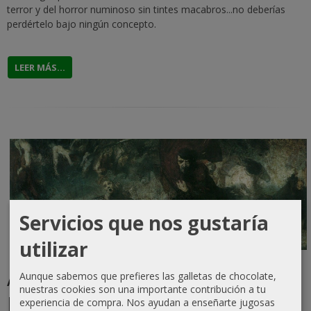
terror y del horror numinoso sin tintes macabros...no deberías
perdértelo bajo ningún concepto.
LEER MÁS...
Servicios que nos gustaría
utilizar
Arthur Machen, "El Que
Aunque sabemos que prefieres las galletas de chocolate,
nuestras cookies son una importante contribución a tu
Hilvana Horrores y Ocultos
experiencia de compra. Nos ayudan a enseñarte jugosas