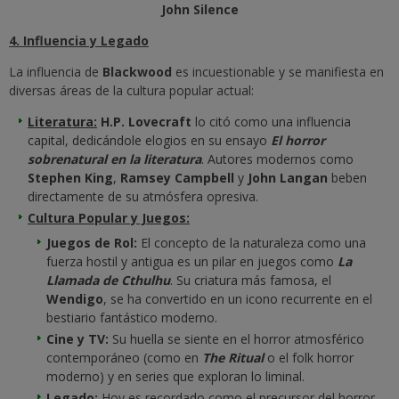
John Silence
4. Influencia y Legado
La influencia de
Blackwood
es incuestionable y se manifiesta en
diversas áreas de la cultura popular actual:
Literatura:
H.P. Lovecraft
lo citó como una influencia
capital, dedicándole elogios en su ensayo
El horror
sobrenatural en la literatura
. Autores modernos como
Stephen King
,
Ramsey Campbell
y
John Langan
beben
directamente de su atmósfera opresiva.
Cultura Popular y Juegos:
Juegos de Rol:
El concepto de la naturaleza como una
fuerza hostil y antigua es un pilar en juegos como
La
Llamada de Cthulhu
. Su criatura más famosa, el
Wendigo
, se ha convertido en un icono recurrente en el
bestiario fantástico moderno.
Cine y TV:
Su huella se siente en el horror atmosférico
contemporáneo (como en
The Ritual
o el folk horror
moderno) y en series que exploran lo liminal.
Legado:
Hoy es recordado como el precursor del
horror