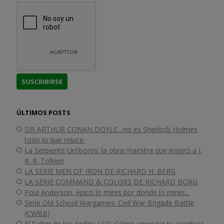
ÚLTIMOS POSTS
SIR ARTHUR CONAN DOYLE…no es Sherlock Holmes
todo lo que reluce.
La Serpiente Uróboros: la obra maestra que inspiró a J.
R. R. Tolkien
LA SERIE MEN OF IRON DE RICHARD H. BERG
LA SERIE COMMAND & COLORS DE RICHARD BORG
Poul Anderson, épico lo mires por donde lo mires...
Serie ​Old School Wargames: Civil War Brigade Battle
(CWBB)
El Señor de los Anillos LCG: Cómo empezar tu aventura