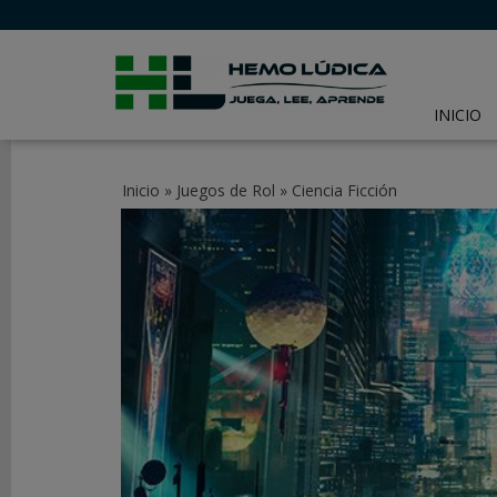
INICIO
CATEGORÍAS
Inicio
»
Juegos de Rol
»
Ciencia Ficción
JUEGOS
DE
MESA
JUEGOS
DE
CARTAS
Y
LCG
JUEGOS