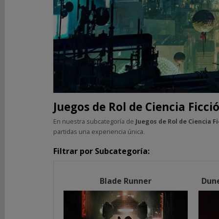
DE
ROL
Fantasía
Terror
Ciencia
Ficción
Blade
Runner
Juegos de Rol de Ciencia Ficci
Dune:
Aventuras
En nuestra subcategoría de
Juegos de Rol de Ciencia Fi
en
partidas una experiencia única.
el
Imperio
Filtrar por Subcategoría:
Fallout:
el
juego
Blade Runner
Dune
de
rol
Paranoia