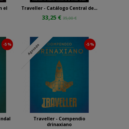
n el
Traveller - Catálogo Central de...
33,25 €
35,00 €
-5 %
-5 %
Agotado
indal
Traveller - Compendio
drinaxiano