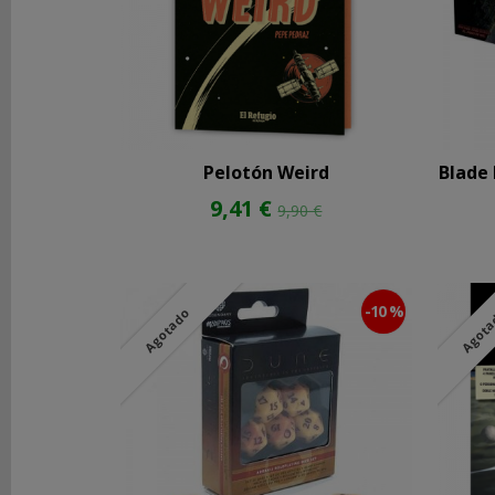
FILTROS
BÚSQUEDA
Precio
Pelotón Weird
Blade 
9,41 €
9,90 €
Marcas
Devir
(7)
-10 %
Agotado
Agot
El
Refugio
de
Ryhope
(1)