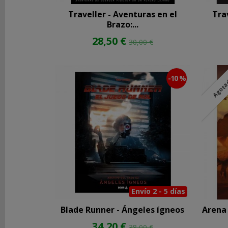
stock
Traveller - Aventuras en el
Tra
Brazo:...
28,50 €
30,00 €
|
x
Quitar
-10 %
Agot
Filtros
MARCAS
Envío 2 - 5 días
COSTES
DE
Blade Runner - Ángeles ígneos
Arena 
ENVÍO
34,20 €
38,00 €