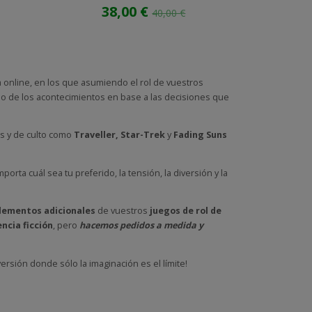
38,00 €
40,00 €
 online, en los que asumiendo el rol de vuestros
lo de los acontecimientos en base a las decisiones que
as y de culto como
Traveller
,
Star-Trek
y
Fading Suns
rta cuál sea tu preferido, la tensión, la diversión y la
plementos adicionales
de vuestros
juegos de rol de
encia ficción
, pero
hacemos pedidos a medida y
versión donde sólo la imaginación es el límite!