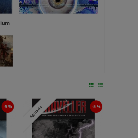
rium
-5 %
-5 %
Agotado