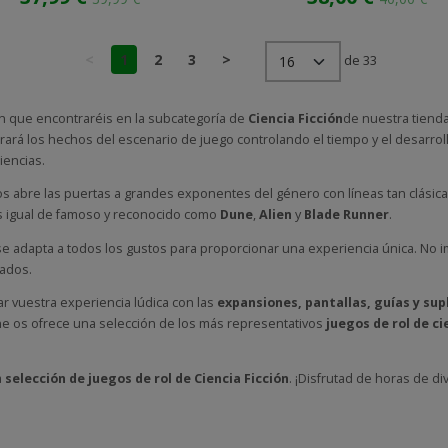
<
1
2
3
>
de 33
ón que encontraréis en la subcategoría de
Ciencia Ficción
de nuestra tienda
rará los hechos del escenario de juego controlando el tiempo y el desarrol
iencias.
s abre las puertas a grandes exponentes del género con líneas tan clásic
s igual de famoso y reconocido como
Dune
,
Alien
y
Blade Runner
.
se adapta a todos los gustos para proporcionar una experiencia única. No impo
ados.
r vuestra experiencia lúdica con las
expansiones, pantallas, guías y su
ine os ofrece una selección de los más representativos
juegos de rol de ci
a
selección de juegos de rol
de Ciencia Ficción
. ¡Disfrutad de horas de di