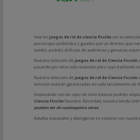
GRATIS
*
Consultar
Destinos
Vive los
juegos de rol
de ciencia ficción
con la selecci
TU
personajes preferidos y guiados por un director que nar
CARRITO
toméis, podréis disfrutar de auténticas y genuinas exper
(0)
Nuestra selección de
juegos de rol
de Ciencia Ficción
o
El
pasando por otras más recientes pero cuyo trasfondo e
carrito
de
Nuestra selección de
juegos de rol
de Ciencia Ficción
la
emoción estarán garantizadas en cada lanzamiento de d
compra
Empezando con las cajas de inicio básicas podréis amplia
está
Ciencia Ficción
favoritos. Recordad, nuestra tienda onl
vacío
pueden ser de cualesquiera otros.
Batallas espaciales y alienígenas os esperan con nuestr
REDES
SOCIALES