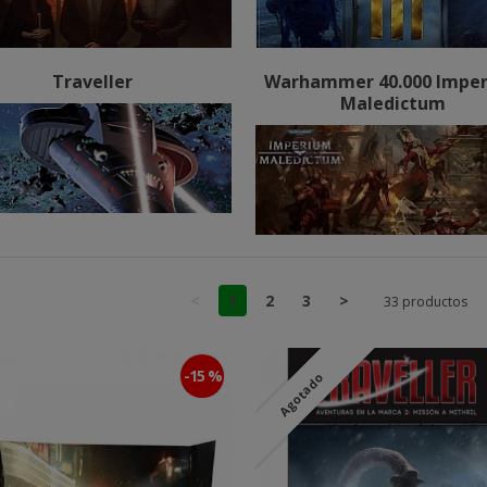
Traveller
Warhammer 40.000 Impe
Maledictum
<
1
2
3
>
33 productos
-15 %
Agotado