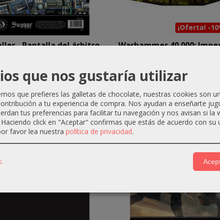
¡Oferta! -1
ller - Pantalla del árbitro
Warhammer 40.000: Imper
17,10 €
18,00 €
18,00 €
20,00 €
ios que nos gustaría utilizar
os que prefieres las galletas de chocolate, nuestras cookies son u
ontribución a tu experiencia de compra. Nos ayudan a enseñarte jug
-5 %
ado
Agotado
uerdan tus preferencias para facilitar tu navegación y nos avisan si la
. Haciendo click en "Aceptar" confirmas que estás de acuerdo con su 
or favor lea nuestra
política de privacidad
.
s
Acept