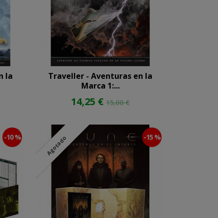
n la
Traveller - Aventuras en la
Marca 1:...
14,25 €
15,00 €
-10 %
-15 %
Agotado