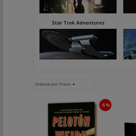
Star
Trek
Adventures
Star Trek Adventures
Traveller
Warhammer
40.000
Imperium
Maledictum
Misterio
y
Aventura
LIBROS
Ordenar por:
Precio
SEGUNDA
MANO
NOVEDADES
-5 %
Y
OFERTAS
ACCESORIOS