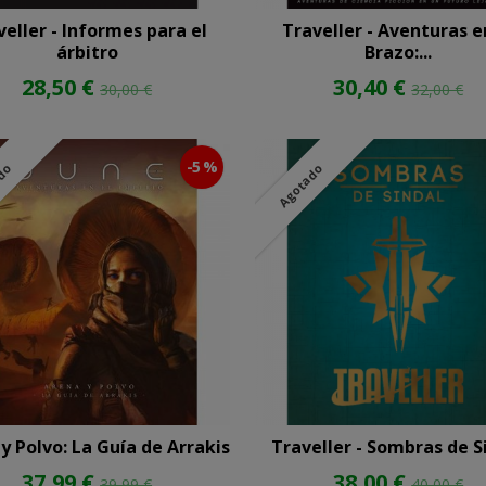
veller - Informes para el
Traveller - Aventuras e
árbitro
Brazo:...
28,50 €
30,40 €
30,00 €
32,00 €
-5 %
ado
Agotado
y Polvo: La Guía de Arrakis
Traveller - Sombras de S
37,99 €
38,00 €
39,99 €
40,00 €