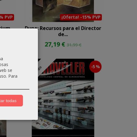
0% PVP
¡Oferta! -15% PVP
ium...
Dune: Recursos para el Director
de...
27,19 €
31,99 €
na
osas
-5 %
-5 %
Agotado
 web se
uso.
Para
ar todas