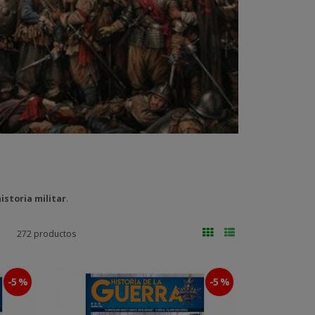
istoria militar
.
272 productos
-5 %
-5 %