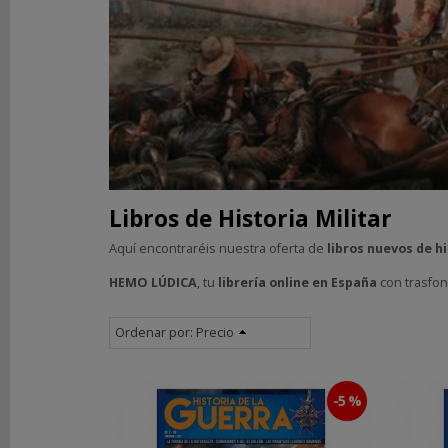
DE
ROL
LIBROS
Terror
Ciencia
Ficción
Fantasía
y
Libros de Historia Militar
Aventuras
Sherlock
Aquí encontraréis nuestra oferta de
libros nuevos de hi
Holmes
HEMO LÚDICA
, tu
librería online en España
con trasfo
y
Misterio
Historia
Ordenar por:
Precio
Militar
Librojuegos
Revistas
-5 %
Weird
y