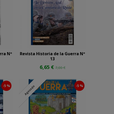
rra Nº
Revista Historia de la Guerra Nº
13
6,65 €
7,00 €
-5 %
-5 %
Agotado