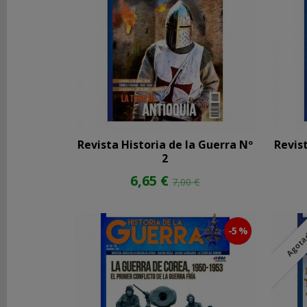
Pulp
y
Novelas
Gráficas
SEGUNDA
MANO
NOVEDADES
Y
Revista Historia de la Guerra Nº
Revis
OFERTAS
2
ACCESORIOS
6,65 €
7,00 €
FILTROS
BÚSQUEDA
-5 %
Agot
Precio