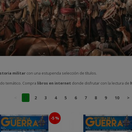
storia militar
con una estupenda selección de títulos.
ndo temático. Compra
libros en internet
donde disfrutar con la lectura de
h
<
1
2
3
4
5
6
7
8
9
10
>
-5 %