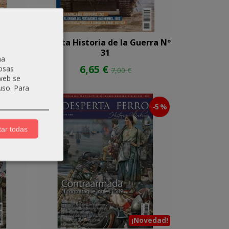
rra Nº
Revista Historia de la Guerra Nº
31
na
6,65 €
osas
7,00 €
 web se
uso.
Para
-5 %
-5 %
ar todas
¡Novedad!