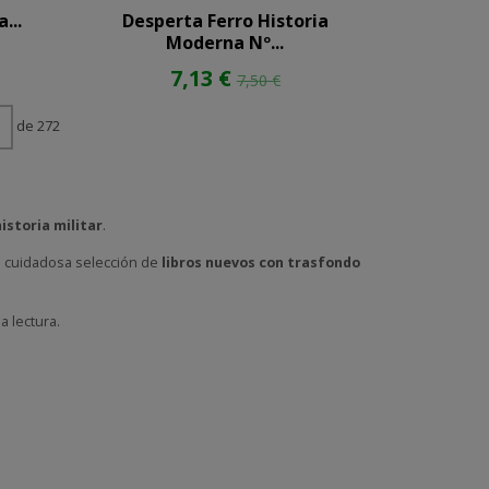
...
Desperta Ferro Historia
Moderna Nº...
7,13 €
7,50 €
de 272
istoria militar
.
 la cuidadosa selección de
libros nuevos con trasfondo
a lectura.