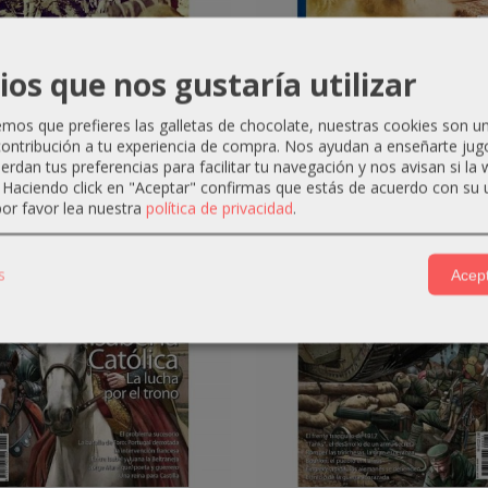
ios que nos gustaría utilizar
ta Historia de la Guerra Nº
Revista Historia de la Gue
29
30
os que prefieres las galletas de chocolate, nuestras cookies son u
6,65 €
6,65 €
ontribución a tu experiencia de compra. Nos ayudan a enseñarte jug
7,00 €
7,00 €
uerdan tus preferencias para facilitar tu navegación y nos avisan si la
. Haciendo click en "Aceptar" confirmas que estás de acuerdo con su 
or favor lea nuestra
política de privacidad
.
-5 %
ado
s
Acept