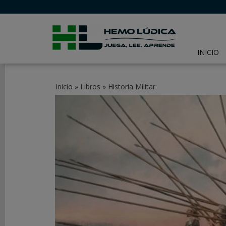
INICIO
CATEGORÍAS
Inicio
»
Libros
»
Historia Militar
JUEGOS
DE
MESA
JUEGOS
DE
CARTAS
Y
LCG
JUEGOS