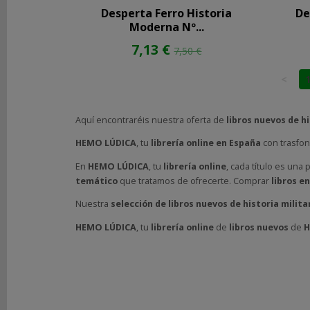
Filtros
Desperta Ferro Historia
De
Moderna Nº...
MARCAS
7,13 €
7,50 €
<
Aquí encontraréis nuestra oferta de
libros nuevos de h
HEMO LÚDICA
, tu
librería online en España
con trasfo
COSTES
En
HEMO LÚDICA
, tu
librería online
, cada título es una
DE
temático
que tratamos de ofrecerte. Comprar
libros en
ENVÍO
Nuestra
selección de libros nuevos de
historia milita
GRATIS
*
HEMO LÚDICA
, tu
librería online
de
libros nuevos
de
H
Consultar
Destinos
TU
CARRITO