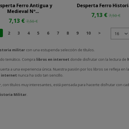
sperta Ferro Antigua y
Desperta Ferro Historia
Medieval Nº...
7,13 €
7,50 €
7,13 €
7,50 €
1
2
3
4
5
6
7
8
9
10
>
istoria militar
con una estupenda selección de títulos.
ndo temático. Compra
libros en internet
donde disfrutar con la lectura de
h
 puerta a una experiencia única. Nuestra pasión por los libros se refleja en
 internet
nunca ha sido tan sencillo.
r
, con títulos muy interesantes, está pensada para hacerte disfrutar con cad
istoria Militar
.