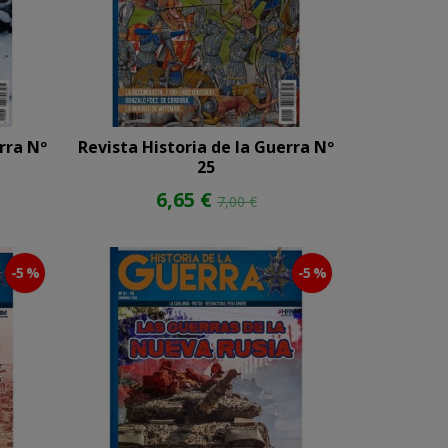
rra Nº
Revista Historia de la Guerra Nº
25
6,65 €
7,00 €
-5 %
-5 %