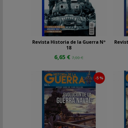
Marcas
Actas
Editorial
(3)
Revista Historia de la Guerra Nº
Revis
18
Akal
(2)
6,65 €
7,00 €
Alamut
(1)
-5 %
Alianza
Editorial
(8)
Almena
(68)