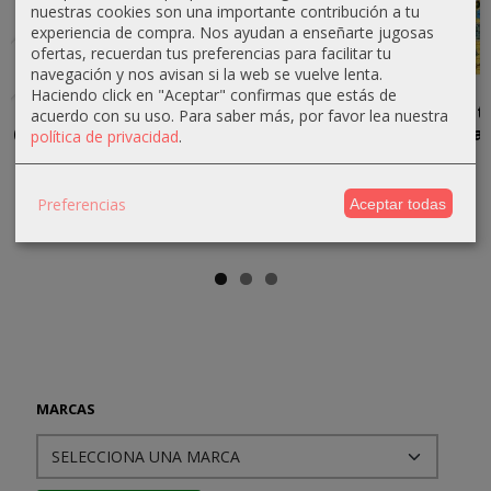
-5 %
-10 %
Agotado
Agotado
nuestras cookies son una importante contribución a tu
experiencia de compra. Nos ayudan a enseñarte jugosas
ofertas, recuerdan tus preferencias para facilitar tu
navegación y nos avisan si la web se vuelve lenta.
Haciendo click en "Aceptar" confirmas que estás de
Sherwood
The
Operation
The Hamlet,
acuerdo con su uso.
Para saber más, por favor lea nuestra
(en español)
Crusader
Rösselsprung
mapa para
política de privacidad
.
Trail, mapa
la Saga...
47,50 €
31,50 €
para la...
7,50 €
50,00 €
35,00 €
Preferencias
Aceptar todas
7,50 €
MARCAS