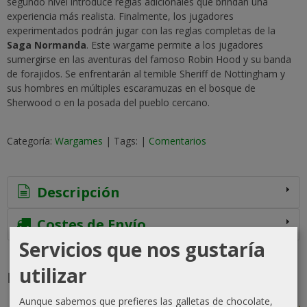
segundo nivel introduce reglas adicionales que brindan una
experiencia más realista. Finalmente, los jugadores
experimentados podrán jugar con las reglas completas de la
Saga Normanda
. Este wargame permite a los jugadores
sumergirse en las aventuras del famoso Robin Hood y su banda
de forajidos. Se enfrentarán al temible Sheriff de Nottingham y
sus hombres en múltiples escaramuzas en el bosque de
Sherwood o en la posada del pueblo cercano.
Categoría:
Wargames
|
Tags:
|
Comentarios
Descripción
Costes de Envío
Servicios que nos gustaría
utilizar
Productos Relacionados
Aunque sabemos que prefieres las galletas de chocolate,