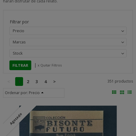
harán disfrutar de cada relato.
Filtrar por
Precio
Marcas
Stock
|
x Quitar Filtros
<
1
2
3
4
>
351 productos
Ordenar por:
Precio
Agotado