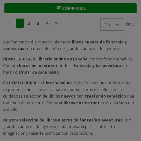
CÓMPRAME
<
1
2
3
4
>
de 351
Aquí encontraréis nuestra oferta de
libros nuevos de fantasía y
aventuras
con una selección de grandes autores del género..
HEMO LÚDICA
, tu
librería online en España
con trasfondo temático.
Compra
libros en internet
donde la
fantasía y las aventuras
te
harán disfrutar de cada relato.
En
HEMO LÚDICA
, tu
librería online
, cada título es una puerta a una
experiencia única. Nuestra pasión por los libros se refleja en la
cuidadosa selección de
libros nuevos con trasfondo temático
que
tratamos de ofrecerte. Comprar
libros en internet
nunca ha sido tan
sencillo.
Nuestra
selección de libros nuevos de fantasía y aventuras
, con
grandes autores del género, está pensada para capturar tu
imaginación y hacerte disfrutar con cada lectura.