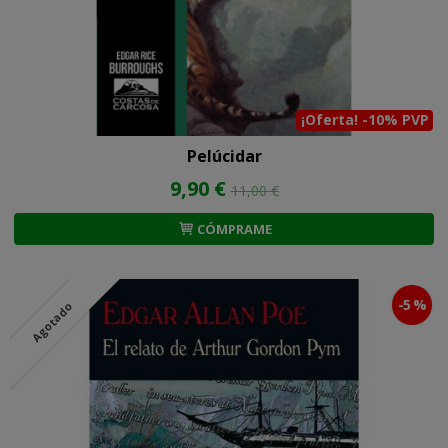
¡Oferta! -10% PVP
Pelúcidar
9,90 €
11,00 €
CÓMPRAME
-5 %
Agotado