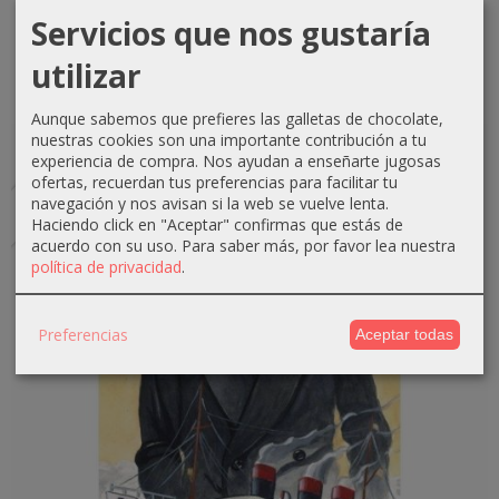
9,50 €
Servicios que nos gustaría
10,00 €
utilizar
CÓMPRAME
Aunque sabemos que prefieres las galletas de chocolate,
nuestras cookies son una importante contribución a tu
-5 %
Agotado
experiencia de compra. Nos ayudan a enseñarte jugosas
ofertas, recuerdan tus preferencias para facilitar tu
navegación y nos avisan si la web se vuelve lenta.
Haciendo click en "Aceptar" confirmas que estás de
acuerdo con su uso.
Para saber más, por favor lea nuestra
política de privacidad
.
Preferencias
Aceptar todas