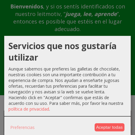
Bienvenidos
, y si os sentís identificados con
nuestro leitmotiv, “
juega, lee, aprende
”,
entonces es posible que estéis en el lugar
adecuado.
¡Ojalá que así sea, y por mucho tiempo!
Servicios que nos gustaría
utilizar
Aunque sabemos que prefieres las galletas de chocolate,
nuestras cookies son una importante contribución a tu
experiencia de compra. Nos ayudan a enseñarte jugosas
ofertas, recuerdan tus preferencias para facilitar tu
navegación y nos avisan si la web se vuelve lenta.
Haciendo click en "Aceptar" confirmas que estás de
acuerdo con su uso.
Para saber más, por favor lea nuestra
política de privacidad
.
Preferencias
Aceptar todas