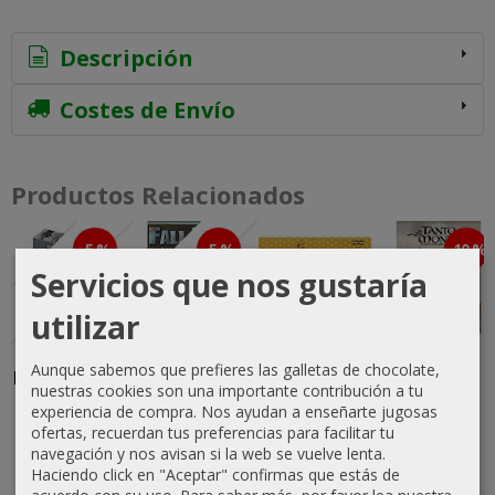
Descripción
Costes de Envío
Productos Relacionados
-5 %
-5 %
-10 %
Agotado
Agotado
Servicios que nos gustaría
utilizar
Tiger
Fall Blau:
The River,
Tanto
Aunque sabemos que prefieres las galletas de chocolate,
Leader - 2nd
Army Group
mapa para
Monta El
nuestras cookies son una importante contribución a tu
Edition
South, June
la Saga
Auge de
experiencia de compra. Nos ayudan a enseñarte jugosas
to...
Normanda
Isabel y...
94,99 €
ofertas, recuerdan tus preferencias para facilitar tu
navegación y nos avisan si la web se vuelve lenta.
139,65 €
7,50 €
81,00 €
99,99 €
Haciendo click en "Aceptar" confirmas que estás de
147,00 €
90,00 €
acuerdo con su uso.
Para saber más, por favor lea nuestra