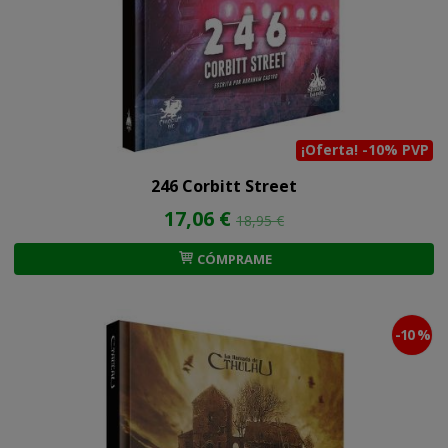
¡Oferta! -10% PVP
246 Corbitt Street
17,06 €
18,95 €
CÓMPRAME
-10 %