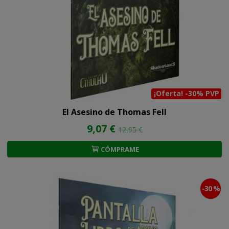
¡Oferta! -30% PVP
El Asesino de Thomas Fell
9,07 €
12,95 €
CÓMPRAME
-30 %