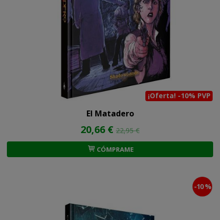
¡Oferta! -10% PVP
El Matadero
20,66 €
22,95 €
CÓMPRAME
-10 %