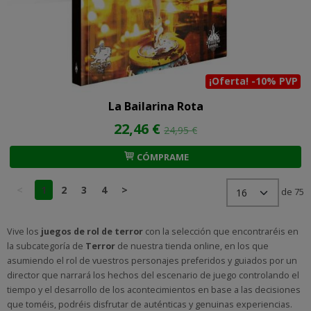
¡Oferta! -10% PVP
La Bailarina Rota
22,46 €
24,95 €
CÓMPRAME
<
1
2
3
4
>
de 75
Vive los
juegos de rol
de terror
con la selección que encontraréis en
la subcategoría de
Terror
de nuestra tienda online, en los que
asumiendo el rol de vuestros personajes preferidos y guiados por un
director que narrará los hechos del escenario de juego controlando el
tiempo y el desarrollo de los acontecimientos en base a las decisiones
que toméis, podréis disfrutar de auténticas y genuinas experiencias.