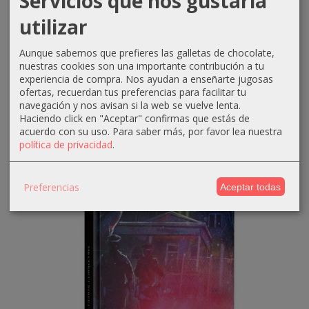
Servicios que nos gustaría
¡Oferta! -10% PVP
utilizar
Un Llanto Desesperado
Aunque sabemos que prefieres las galletas de chocolate,
17,06 €
nuestras cookies son una importante contribución a tu
18,95 €
experiencia de compra. Nos ayudan a enseñarte jugosas
ofertas, recuerdan tus preferencias para facilitar tu
CÓMPRAME
navegación y nos avisan si la web se vuelve lenta.
Haciendo click en "Aceptar" confirmas que estás de
acuerdo con su uso.
Para saber más, por favor lea nuestra
política de privacidad
.
-10 %
Preferencias
Aceptar todas