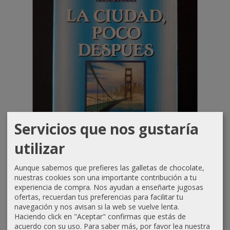
Servicios que nos gustaría
utilizar
Aunque sabemos que prefieres las galletas de chocolate,
¡Oferta! -30% PVP
nuestras cookies son una importante contribución a tu
experiencia de compra. Nos ayudan a enseñarte jugosas
La ciudad, poco después
ofertas, recuerdan tus preferencias para facilitar tu
7,00 €
navegación y nos avisan si la web se vuelve lenta.
10,00 €
Haciendo click en "Aceptar" confirmas que estás de
acuerdo con su uso.
Para saber más, por favor lea nuestra
CÓMPRAME