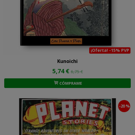
¡Oferta! -15% PVP
Kunoichi
5,74 €
6,75 €
CÓMPRAME
-20 %