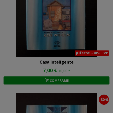
¡Oferta! -30% PVP
Casa Inteligente
7,00 €
10,00 €
CÓMPRAME
-30 %