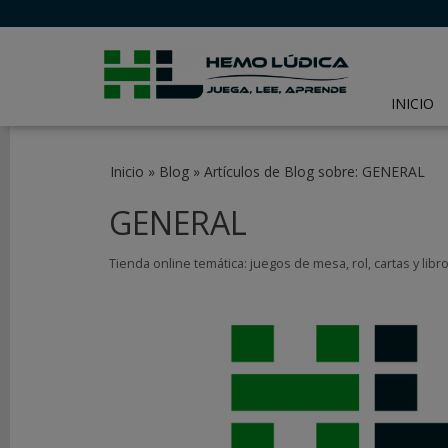
INICIO
BUSCA
Inicio
»
Blog
»
Artículos de Blog sobre: GENERAL
EN
EL
GENERAL
BLOG
Tienda online temática: juegos de mesa, rol, cartas y lib
CATEGORÍAS
DEL
BLOG