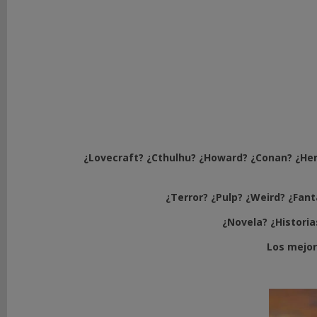
Y
ESTRATEGIA
LITERATURA
DE
TERROR
LITERATURA
DE
FANTASÍA
Y
¿Lovecraft? ¿Cthulhu? ¿Howard? ¿Conan? ¿Her
AVENTURAS
¿Terror? ¿Pulp? ¿Weird? ¿Fanta
LITERATURA
DE
¿Novela? ¿Historias
CIENCIA
FICCIÓN
Los mejor
LITERATURA
DE
HISTORIA
MILITAR