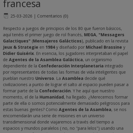
francesa
25-03-2026
|
Comentarios (0)
Respecto a juegos de principios de los 80 que fueron básicos,
aquí tenéis el primer juego de rol francés,
MEGA
,
"Messagers
Galactiques"
(
Mensajeros Galácticos
), publicado en la revista
Jeux & Strategie
en
1984
y diseñado por
Michael Brassine
y
Didier Guisérix
. En esencia, los jugadores interpretaban el papel
de
Agentes de la Asamblea Galáctica
, un organismo
dependiente de la
Confederación Interplanetaria
integrado
por representantes de todas las formas de vida inteligentes que
pueblan nuestro
Universo
. La
Asamblea
decide qué
civilizaciones a punto de lograr el salto al espacio pueden pasar a
formar parte de la
Confederación
. Y he aquí que nuestro
momento, el de la
Humanidad
, ha llegado. ¿Merecemos formar
parte de ella o somos potencialmente demasiado peligrosos para
estas buenas gentes? Como
Agentes de la Asamblea
, se nos
encomendarán una serie de misiones en un universo
transdimensional donde viajaremos a través del tiempo a
espacios y mundos paralelos ( no, no "para lelos") usando una