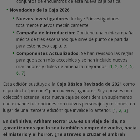
conjuntos de encuentros de esta nueva caja básica.
Novedades de la Caja 2026:
Nuevos Investigadores:
Incluye 5 investigadores
totalmente nuevos mecánicamente.
Campaña de Introducción:
Contiene una mini-campaña
inédita de tres escenarios que sirve de punto de partida
para este nuevo capítulo.
Componentes Actualizados:
Se han revisado las reglas
para que sean más accesibles y se han incluido nuevos
marcadores y diales de amenaza mejorados.
[
1
,
2
,
3
,
4
,
5
,
6
,
7
]
Esta edición sustituye a la
Caja Básica Revisada de 2021
como
el producto "perenne" para nuevos jugadores. Si ya posees una
colección extensa, esta nueva caja se considera un suplemento
que expande tus opciones con nuevos personajes y misiones, en
lugar de una "tercera edición" que invalide lo anterior. [
1
,
2
,
3
]
En definitiva, Arkham Horror LCG es un viaje de ida, no
garantizamos que lo sea también siempre de vuelta, hacia
el misterio y el horror. ¿Te atreves a cruzar el umbral?