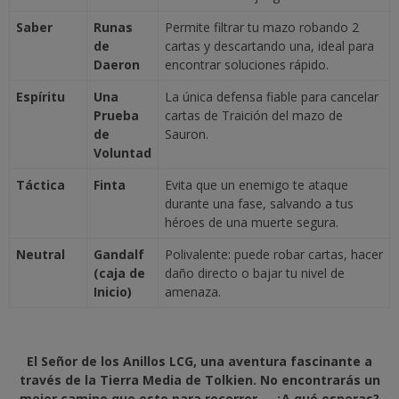
Saber
Runas
Permite filtrar tu mazo robando 2
de
cartas y descartando una, ideal para
Daeron
encontrar soluciones rápido.
Espíritu
Una
La única defensa fiable para cancelar
Prueba
cartas de Traición del mazo de
de
Sauron.
Voluntad
Táctica
Finta
Evita que un enemigo te ataque
durante una fase, salvando a tus
héroes de una muerte segura.
Neutral
Gandalf
Polivalente: puede robar cartas, hacer
(caja de
daño directo o bajar tu nivel de
Inicio)
amenaza.
El Señor de los Anillos LCG, una aventura fascinante a
través de la Tierra Media de Tolkien. No encontrarás un
mejor camino que este para recorrer ... ¿A qué esperas?