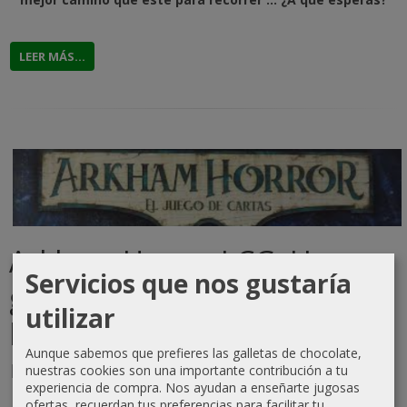
LEER MÁS...
Arkham Horror LCG: Una
Servicios que nos gustaría
guía para sobrevivir al
utilizar
horror cósmico en tu mesa
Aunque sabemos que prefieres las galletas de chocolate,
nuestras cookies son una importante contribución a tu
12-04-2026
|
Comentarios (0)
experiencia de compra. Nos ayudan a enseñarte jugosas
ofertas, recuerdan tus preferencias para facilitar tu