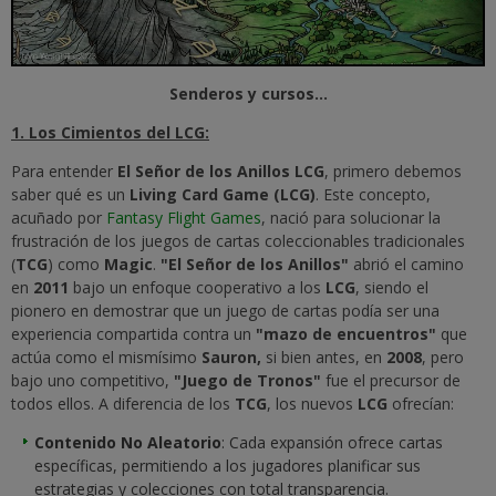
Senderos y cursos...
1. Los Cimientos del LCG:
Para entender
El Señor de los Anillos LCG
, primero debemos
saber qué es un
Living Card Game (LCG)
. Este concepto,
acuñado por
Fantasy Flight Games
, nació para solucionar la
frustración de los juegos de cartas coleccionables tradicionales
(
TCG
) como
Magic
.
"El Señor de los Anillos"
abrió el camino
en
2011
bajo un enfoque cooperativo a los
LCG
, siendo el
pionero en demostrar que un juego de cartas podía ser una
experiencia compartida contra un
"mazo de encuentros"
que
actúa como el mismísimo
Sauron,
si bien antes, en
2008
, pero
bajo uno competitivo,
"Juego de Tronos"
fue el precursor de
todos ellos. A diferencia de los
TCG
, los nuevos
LCG
ofrecían:
Contenido No Aleatorio
: Cada expansión ofrece cartas
específicas, permitiendo a los jugadores planificar sus
estrategias y colecciones con total transparencia.