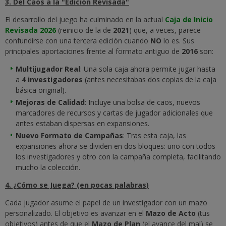
3. Del Caos a la "Edición Revisada"
El desarrollo del juego ha culminado en la actual
Caja de Inicio
Revisada 2026
(reinicio de la de
2021
) que, a veces, parece
confundirse con una tercera edición cuando
NO
lo es. Sus
principales aportaciones frente al formato antiguo de
2016
son:
Multijugador Real
: Una sola caja ahora permite jugar hasta
a
4 investigadores
(antes necesitabas dos copias de la caja
básica original).
Mejoras de Calidad
: Incluye una bolsa de caos, nuevos
marcadores de recursos y cartas de jugador adicionales que
antes estaban dispersas en expansiones.
Nuevo Formato de Campañas
: Tras esta caja, las
expansiones ahora se dividen en dos bloques: uno con todos
los investigadores y otro con la campaña completa, facilitando
mucho la colección.
4. ¿Cómo se Juega? (en pocas palabras)
Cada jugador asume el papel de un investigador con un mazo
personalizado. El objetivo es avanzar en el
Mazo de Acto
(tus
objetivos) antes de que el
Mazo de Plan
(el avance del mal) se