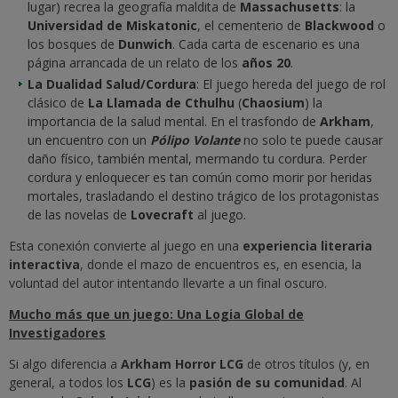
lugar) recrea la geografía maldita de
Massachusetts
: la
Universidad de Miskatonic
, el cementerio de
Blackwood
o
los bosques de
Dunwich
. Cada carta de escenario es una
página arrancada de un relato de los
años 20
.
La Dualidad Salud/Cordura
: El juego hereda del juego de rol
clásico de
La Llamada de Cthulhu
(
Chaosium
) la
importancia de la salud mental. En el trasfondo de
Arkham
,
un encuentro con un
Pólipo Volante
no solo te puede causar
daño físico, también mental, mermando tu cordura. Perder
cordura y enloquecer es tan común como morir por heridas
mortales, trasladando el destino trágico de los protagonistas
de las novelas de
Lovecraft
al juego.
Esta conexión convierte al juego en una
experiencia literaria
interactiva
, donde el mazo de encuentros es, en esencia, la
voluntad del autor intentando llevarte a un final oscuro.
Mucho más que un juego: Una Logia Global de
Investigadores
Si algo diferencia a
Arkham Horror LCG
de otros títulos (y, en
general, a todos los
LCG
) es la
pasión de su comunidad
. Al