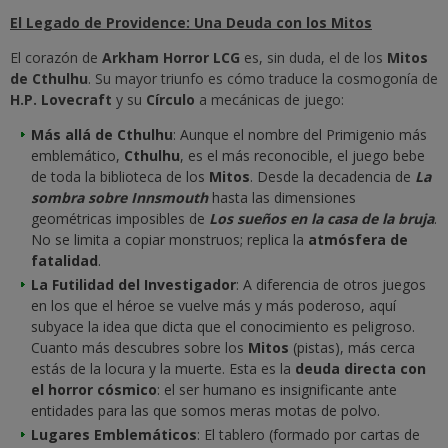
El Legado de Providence: Una Deuda con los Mitos
El corazón de
Arkham Horror LCG
es, sin duda, el de los
Mitos
de Cthulhu
. Su mayor triunfo es cómo traduce la cosmogonía de
H.P. Lovecraft
y su
Círculo
a mecánicas de juego:
Más allá de Cthulhu
: Aunque el nombre del Primigenio más
emblemático,
Cthulhu
, es el más reconocible, el juego bebe
de toda la biblioteca de los
Mitos
. Desde la decadencia de
La
sombra sobre Innsmouth
hasta las dimensiones
geométricas imposibles de
Los sueños en la casa de la bruja
.
No se limita a copiar monstruos; replica la
atmósfera de
fatalidad
.
La Futilidad del Investigador
: A diferencia de otros juegos
en los que el héroe se vuelve más y más poderoso, aquí
subyace la idea que dicta que el conocimiento es peligroso.
Cuanto más descubres sobre los
Mitos
(pistas), más cerca
estás de la locura y la muerte. Esta es la
deuda directa con
el horror cósmico
: el ser humano es insignificante ante
entidades para las que somos meras motas de polvo.
Lugares Emblemáticos
: El tablero (formado por cartas de