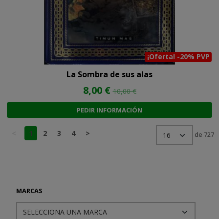
¡Oferta! -20% PVP
La Sombra de sus alas
8,00 €
10,00 €
PEDIR INFORMACIÓN
<
1
2
3
4
>
de 727
MARCAS