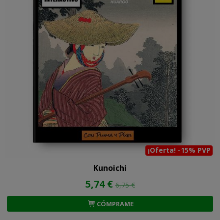
¡Oferta! -15% PVP
Kunoichi
5,74 €
6,75 €
CÓMPRAME