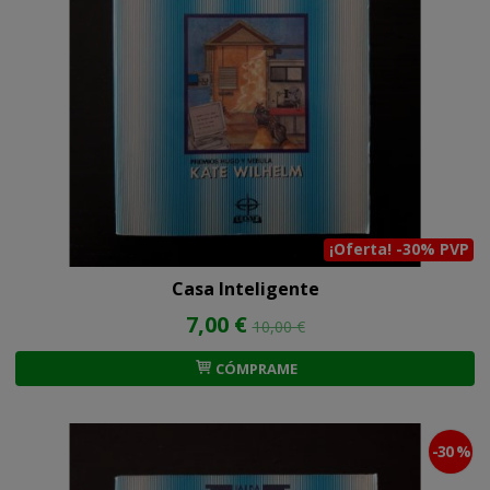
¡Oferta! -30% PVP
Casa Inteligente
7,00 €
10,00 €
CÓMPRAME
-30 %