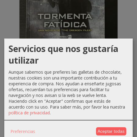
Servicios que nos gustaría
¡Oferta! -25% PVP
Tormenta Fatídica (Saga Harry...
utilizar
7,50 €
10,00 €
Aunque sabemos que prefieres las galletas de chocolate,
nuestras cookies son una importante contribución a tu
CÓMPRAME
experiencia de compra. Nos ayudan a enseñarte jugosas
ofertas, recuerdan tus preferencias para facilitar tu
navegación y nos avisan si la web se vuelve lenta.
Haciendo click en "Aceptar" confirmas que estás de
-25 %
acuerdo con su uso.
Para saber más, por favor lea nuestra
política de privacidad
.
Preferencias
Aceptar todas