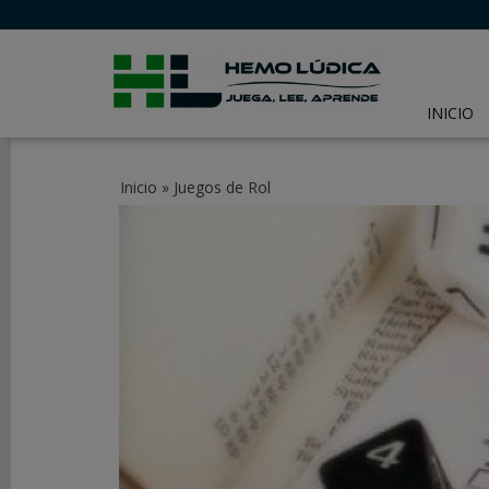
INICIO
CATEGORÍAS
Inicio
»
Juegos de Rol
JUEGOS
DE
MESA
JUEGOS
DE
CARTAS
Y
LCG
JUEGOS