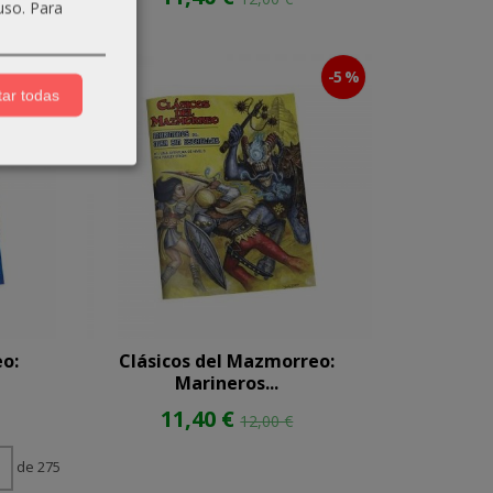
uso.
Para
-5 %
-5 %
ar todas
eo:
Clásicos del Mazmorreo:
Marineros...
11,40 €
12,00 €
de 275