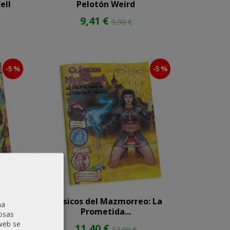
ell
Pelotón Weird
9,41 €
9,90 €
-5 %
-5 %
ntriga
Clásicos del Mazmorreo: La
na
Prometida...
osas
 web se
11,40 €
12,00 €