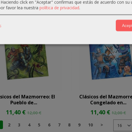
. Haciendo click en "Aceptar" confirmas que estás de acuerdo con su 
or favor lea nuestra
política de privacidad
.
-5 %
s
Acept
sicos del Mazmorreo: El
Clásicos del Mazmorr
Pueblo de...
Congelado en...
11,40 €
11,40 €
12,00 €
12,00 €
1
2
3
4
5
6
7
8
9
10
>