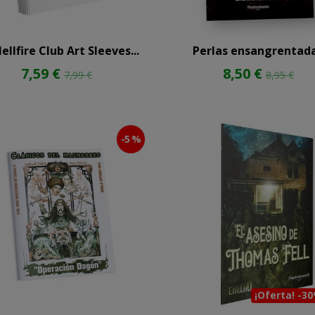
ellfire Club Art Sleeves...
Perlas ensangrentad
7,59 €
8,50 €
7,99 €
8,95 €
-5 %
¡Oferta! -3