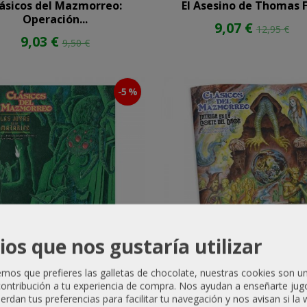
ásicos del Mazmorreo:
El Asesino de Thomas F
Operación...
9,07 €
12,95 €
9,03 €
9,50 €
-5 %
ios que nos gustaría utilizar
sicos del Mazmorreo: Las
Clásicos del Mazmorreo: I
os que prefieres las galletas de chocolate, nuestras cookies son u
Joyas de...
en...
ontribución a tu experiencia de compra. Nos ayudan a enseñarte jug
uerdan tus preferencias para facilitar tu navegación y nos avisan si la
11,40 €
11,40 €
12,00 €
12,00 €