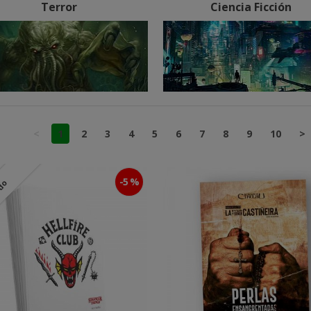
Terror
Ciencia Ficción
<
1
2
3
4
5
6
7
8
9
10
>
-5 %
ado