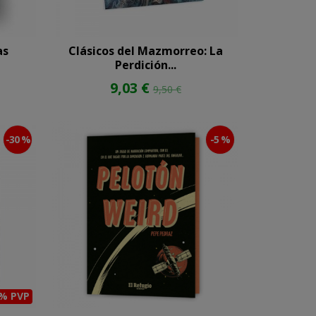
as
Clásicos del Mazmorreo: La
Perdición...
9,03 €
9,50 €
-30 %
-5 %
0% PVP