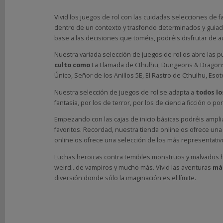
NOVEDADES
Y
Vivid los juegos de rol con las cuidadas selecciones de fa
dentro de un contexto y trasfondo determinados y guiado
OFERTAS
base a las decisiones que toméis, podréis disfrutar de 
ACCESORIOS
Nuestra variada selección de juegos de rol os abre las pu
culto como
La Llamada de Cthulhu, Dungeons & Dragons,
FILTROS
Único, Señor de los Anillos 5E, El Rastro de Cthulhu, Eso
BÚSQUEDA
Nuestra selección de juegos de rol se adapta a
todos lo
Precio
fantasía, por los de terror, por los de ciencia ficción o 
Empezando con las cajas de inicio básicas podréis amplia
favoritos. Recordad, nuestra tienda online os ofrece una 
online os ofrece una selección de los más representati
Luchas heroicas contra temibles monstruos y malvados hec
Marcas
weird…de vampiros y mucho más. Vivid las aventuras
más
diversión donde sólo la imaginación es el límite.
CMON
(3)
Devir