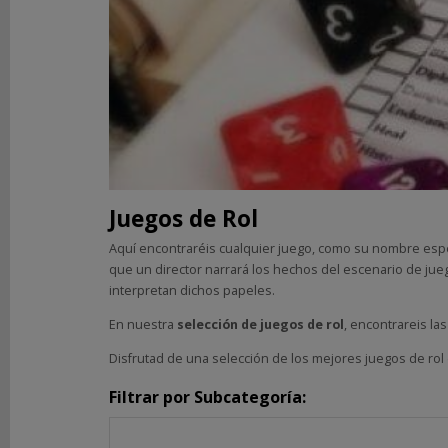
DE
ROL
Fantasía
Clásicos
del
Mazmorreo
Cosmere:
El
Juegos de Rol
Juego
de
Aquí encontraréis cualquier juego, como su nombre espec
Rol
que un director narrará los hechos del escenario de jue
Dragonbane
interpretan dichos papeles.
Dungeons
&
En nuestra
selección de juegos de rol
, encontrareis l
Dragons
Disfrutad de una selección de los mejores juegos de rol 
5ª
Edición
Filtrar por Subcategoría:
El
Anillo