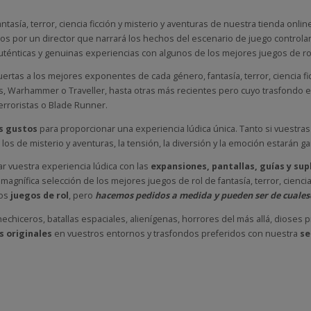
ntasía, terror, ciencia ficción y misterio y aventuras de nuestra tienda onlin
s por un director que narrará los hechos del escenario de juego controlan
auténticas y genuinas experiencias con algunos de los mejores juegos de r
ertas a los mejores exponentes de cada género, fantasía, terror, ciencia fi
 Warhammer o Traveller, hasta otras más recientes pero cuyo trasfondo es
terroristas o Blade Runner.
s gustos
para proporcionar una experiencia lúdica única. Tanto si vuestras
por los de misterio y aventuras, la tensión, la diversión y la emoción estará
r vuestra experiencia lúdica con las
expansiones, pantallas, guías y su
magnífica selección de los mejores juegos de rol de fantasía, terror, ciencia
vos
juegos de rol
, pero
hacemos pedidos a medida y pueden ser de cuales
hiceros, batallas espaciales, alienígenas, horrores del más allá, dioses p
 originales
en vuestros entornos y trasfondos preferidos con nuestra
se