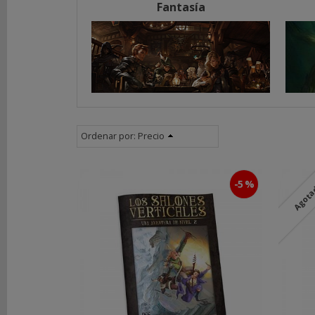
Único
Fantasía
2ª
Edición
El
Señor
de
los
Anillos
5E
Ordenar por:
Precio
SRD
5ª
Edición
-5 %
Agot
Warhammer:
Juego
de
Rol
de
Fantasía
Terror
Arkham