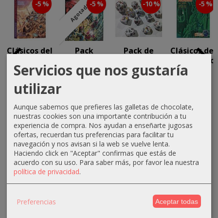
-5 %
-5 %
-10 %
-5 %
Agotado
Clásicos del
Pack
Pack de
Clásicos del
Mazmorreo
Clásicos del
Dados
Mazmorreo:
Servicios que nos gustaría
- Peligro
Mazmorreo
Clásicos del
Las Joyas
en...
(3ª...
Mazmorreo...
de...
utilizar
56,53 €
72,68 €
33,75 €
11,40 €
Aunque sabemos que prefieres las galletas de chocolate,
59,50 €
76,50 €
37,50 €
12,00 €
nuestras cookies son una importante contribución a tu
experiencia de compra. Nos ayudan a enseñarte jugosas
ofertas, recuerdan tus preferencias para facilitar tu
navegación y nos avisan si la web se vuelve lenta.
Haciendo click en "Aceptar" confirmas que estás de
acuerdo con su uso.
Para saber más, por favor lea nuestra
política de privacidad
.
MARCAS
Preferencias
Aceptar todas