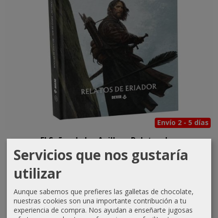
Envío 2 - 5 días
El Señor de los Anillos - Relatos de...
Servicios que nos gustaría
31,50 €
35,00 €
utilizar
CÓMPRAME
Aunque sabemos que prefieres las galletas de chocolate,
nuestras cookies son una importante contribución a tu
experiencia de compra. Nos ayudan a enseñarte jugosas
-10 %