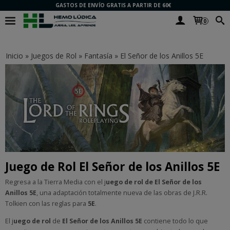
GASTOS DE ENVÍO GRATIS A PARTIR DE 60€
0
Inicio
»
Juegos de Rol
»
Fantasía
»
El Señor de los Anillos 5E
Juego de Rol El Señor de los Anillos 5E
Regresa a la Tierra Media con el j
uego de rol de El Señor de los
Anillos 5E
, una adaptación totalmente nueva de las obras de J.R.R.
Tolkien con las reglas para
5E
.
El j
uego de rol
de
El Señor de los Anillos 5E
contiene todo lo que