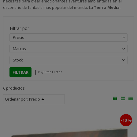
necesitas para crear emocionantes aventuras ambientadas en el
escenario de fantasía más popular del mundo: La
Tierra Media
.
Filtrar por
Precio
Marcas
Stock
|
x Quitar Filtros
6 productos
Ordenar por:
Precio
-10 %