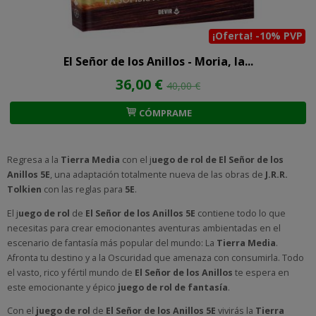
¡Oferta! -10% PVP
El Señor de los Anillos - Moria, la...
36,00 €
40,00 €
CÓMPRAME
Regresa a la
Tierra Media
con el j
uego de rol de El Señor de los
Anillos 5E
, una adaptación totalmente nueva de las obras de
J.R.R.
Tolkien
con las reglas para
5E
.
El j
uego de rol
de
El Señor de los Anillos 5E
contiene todo lo que
necesitas para crear emocionantes aventuras ambientadas en el
escenario de fantasía más popular del mundo: La
Tierra Media
.
Afronta tu destino y a la Oscuridad que amenaza con consumirla. Todo
el vasto, rico y fértil mundo de
El Señor de los Anillos
te espera en
este emocionante y épico
juego de rol de fantasía
.
Con el
juego de rol
de
El Señor de los Anillos 5E
vivirás la
Tierra