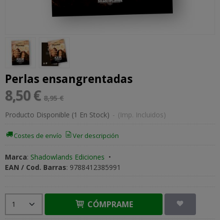
Perlas ensangrentadas
8,50 €
8,95 €
Producto Disponible
(1 En Stock)
-
(Imp. Incluidos)
Costes de envío
Ver descripción
Marca
:
Shadowlands Ediciones
•
EAN / Cod. Barras
:
9788412385991
CÓMPRAME