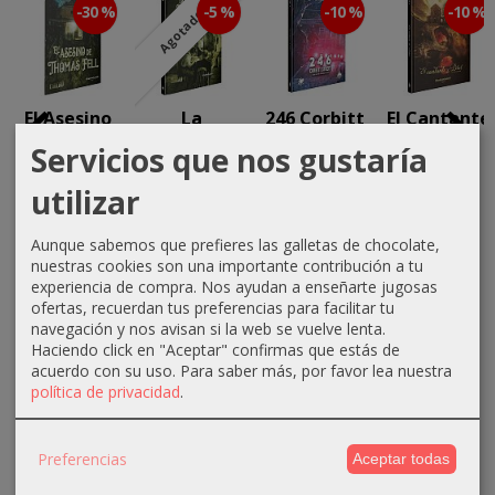
-30 %
-5 %
-10 %
-10 %
Agotado
El Asesino
La
246 Corbitt
El Cantante
de Thomas
Revelación
Street
de Dhol
Servicios que nos gustaría
Fell
Final
17,06 €
17,96 €
utilizar
9,07 €
36,05 €
18,95 €
19,95 €
12,95 €
37,95 €
Aunque sabemos que prefieres las galletas de chocolate,
nuestras cookies son una importante contribución a tu
experiencia de compra. Nos ayudan a enseñarte jugosas
ofertas, recuerdan tus preferencias para facilitar tu
navegación y nos avisan si la web se vuelve lenta.
Haciendo click en "Aceptar" confirmas que estás de
acuerdo con su uso.
Para saber más, por favor lea nuestra
política de privacidad
.
MARCAS
Preferencias
Aceptar todas