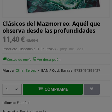
Clásicos del Mazmorreo: Aquél que
observa desde las profundidades
11,40 €
12,00 €
Producto Disponible
(1 En Stock)
-
(Imp. Incluidos)
Costes de envío
Ver descripción
Marca
:
Other Selves
•
EAN / Cod. Barras
:
9788494891427
CÓMPRAME
Idioma:
Español
Formato:
Rústica grapado