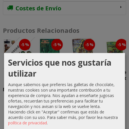
Costes de Envío
Productos Relacionados
-5 %
-5 %
-5 %
-5 %
Agotado
Servicios que nos gustaría
utilizar
Pack de
Clásicos del
Clásicos del
Clásicos del
Dados
Mazmorreo:
Mazmorreo:
Mazmorreo:
Clásicos del
Las Joyas
Intriga en...
El Pueblo
Aunque sabemos que prefieres las galletas de chocolate,
Mazmorreo...
de...
de...
nuestras cookies son una importante contribución a tu
11,40 €
experiencia de compra. Nos ayudan a enseñarte jugosas
35,63 €
11,40 €
11,40 €
ofertas, recuerdan tus preferencias para facilitar tu
12,00 €
navegación y nos avisan si la web se vuelve lenta.
37,50 €
12,00 €
12,00 €
Haciendo click en "Aceptar" confirmas que estás de
acuerdo con su uso.
Para saber más, por favor lea nuestra
política de privacidad
.