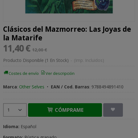
Clásicos del Mazmorreo: Las Joyas de
la Matarife
11,40 €
12,00 €
Producto Disponible
(1 En Stock)
-
(Imp. Incluidos)
Costes de envío
Ver descripción
Marca
:
Other Selves
•
EAN / Cod. Barras
:
9788494891410
CÓMPRAME
Idioma:
Español
Formato:
Rústica grapado