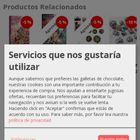
Productos Relacionados
-5 %
-5 %
-5 %
-10 %
Agotado
Agotado
Servicios que nos gustaría
Clásicos del
Pack
Pack de
Pack de
Mazmorreo
Clásicos del
Dados
Dados
utilizar
- Peligro
Mazmorreo
Clásicos del
Clásicos del
en...
(3ª...
Mazmorreo...
Mazmorreo..
Aunque sabemos que prefieres las galletas de chocolate,
56,53 €
72,68 €
35,63 €
33,75 €
nuestras cookies son una importante contribución a tu
59,50 €
76,50 €
37,50 €
37,50 €
experiencia de compra. Nos ayudan a enseñarte jugosas
ofertas, recuerdan tus preferencias para facilitar tu
navegación y nos avisan si la web se vuelve lenta.
Haciendo click en "Aceptar" confirmas que estás de
acuerdo con su uso.
Para saber más, por favor lea nuestra
política de privacidad
.
Preferencias
MARCAS
Aceptar todas