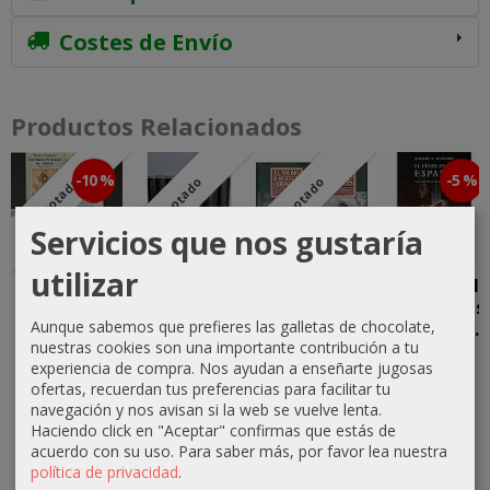
Costes de Envío
Productos Relacionados
-10 %
-5 %
Agotado
Agotado
Agotado
Servicios que nos gustaría
utilizar
Pack Serie
Pack 8
Saga
El Fénix en la
Ámbar
Libros Saga
completa
Espada. Las
Aunque sabemos que prefieres las galletas de chocolate,
Geralt de
Añoranzas y
Crónicas...
27,00 €
nuestras cookies son una importante contribución a tu
Rivia,...
Pesares...
29,45 €
experiencia de compra. Nos ayudan a enseñarte jugosas
30,00 €
150,00 €
55,00 €
ofertas, recuerdan tus preferencias para facilitar tu
31,00 €
navegación y nos avisan si la web se vuelve lenta.
Haciendo click en "Aceptar" confirmas que estás de
acuerdo con su uso.
Para saber más, por favor lea nuestra
política de privacidad
.