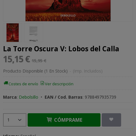
La Torre Oscura V: Lobos del Calla
15,15 €
15,95 €
Producto Disponible
(1 En Stock)
-
(Imp. Incluidos)
Costes de envío
Ver descripción
Marca
:
Debolsillo
•
EAN / Cod. Barras
:
9788497935739
CÓMPRAME