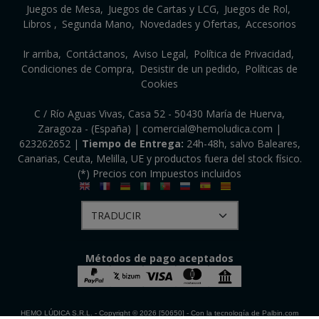
Juegos de Mesa
Juegos de Cartas y LCG
Juegos de Rol
Libros
Segunda Mano
Novedades y Ofertas
Accesorios
Ir arriba
Contáctanos
Aviso Legal
Política de Privacidad
Condiciones de Compra
Desistir de un pedido
Políticas de
Cookies
C / Río Aguas Vivas, Casa 52 - 50430 María de Huerva,
Zaragoza - (España) | comercial@hemoludica.com |
623262652
|
Tiempo de Entrega:
24h-48h, salvo Baleares,
Canarias, Ceuta, Melilla, UE y productos fuera del stock físico.
(*) Precios con Impuestos incluidos
Métodos de pago aceptados
HEMO LÚDICA S.R.L.
- Copyright © 2026 [50650] - Con la tecnología de Palbin.com