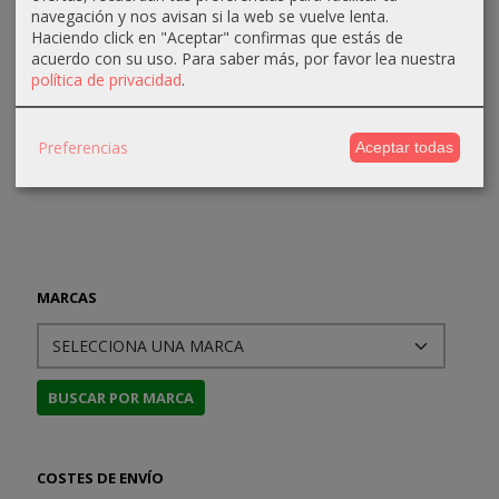
(Cómic)
The End
Nº4: La
navegación y nos avisan si la web se vuelve lenta.
11,88 €
Times...
Muerte
Haciendo click en "Aceptar" confirmas que estás de
28,03 €
Navega
12,50 €
acuerdo con su uso.
Para saber más, por favor lea nuestra
19,90 €
29,50 €
política de privacidad
.
9,50 €
20,95 €
10,00 €
Preferencias
Aceptar todas
MARCAS
COSTES DE ENVÍO