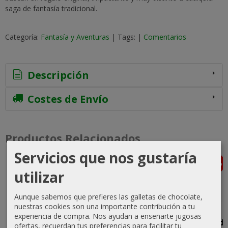
saga de fantasía tradicional.
Categoría:
Fantasía y Aventuras
|
Tags:
|
Comentarios
Descripción
Costes de Envío
Productos Relacionados
Servicios que nos gustaría
-5 %
-5 %
-5 %
-5 %
Agotado
Agotado
utilizar
Aunque sabemos que prefieres las galletas de chocolate,
nuestras cookies son una importante contribución a tu
La Isla del
El Hobbit Ed.
La Caída de
El
experiencia de compra. Nos ayudan a enseñarte jugosas
Tesoro
de Lujo
Altdorf -
Encapuchad
ofertas, recuerdan tus preferencias para facilitar tu