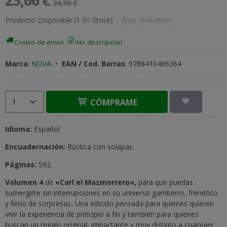
23,66 €
24,90 €
Producto Disponible
(1 En Stock)
-
(Imp. Incluidos)
Costes de envío
Ver descripción
Marca
:
NOVA
•
EAN / Cod. Barras
:
9788410466364
CÓMPRAME
Idioma:
Español
Encuadernación:
Rústica con solapas
Páginas:
592
Volumen 4
de
«Carl el Mazmorrero»,
para que puedas
sumergirte sin interrupciones en su universo gamberro, frenético
y lleno de sorpresas
.
Una edición pensada para quienes quieren
vivir la experiencia de principio a fin y también para quienes
buscan un regalo original, impactante y muy distinto a cualquier