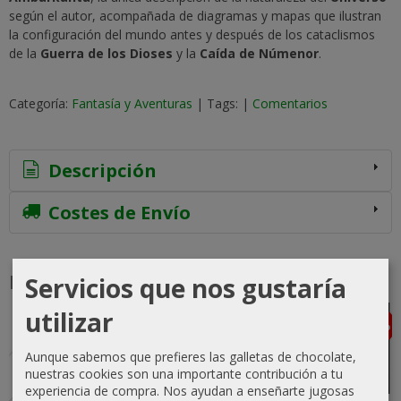
según el autor, acompañada de diagramas y mapas que ilustran
la configuración del mundo antes y después de los cataclismos
de la
Guerra de los Dioses
y la
Caída de Númenor
.
Categoría:
Fantasía y Aventuras
|
Tags:
|
Comentarios
Descripción
Costes de Envío
Productos Relacionados
Servicios que nos gustaría
utilizar
-5 %
-5 %
Agotado
Agotado
Aunque sabemos que prefieres las galletas de chocolate,
nuestras cookies son una importante contribución a tu
experiencia de compra. Nos ayudan a enseñarte jugosas