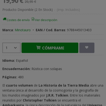
19,90 €
20,95 €
Producto Disponible
(2 En Stock)
-
(Imp. Incluidos)
Costes de envío
Ver descripción
Marca
:
Minotauro
•
EAN / Cod. Barras
:
9788445013403
CÓMPRAME
Idioma:
Español
Encuadernación:
Rústica con solapas
Páginas:
480
El
cuarto volumen
de
La Historia de la Tierra Media
abre una
ventana única al desarrollo de la cosmogonía y la geografía de
los mundos imaginados por
J.R.R. Tolkien
. Entre los materiales
reunidos por
Christopher Tolkien
se encuentra el
Ambarkanta
, la única descripción de la naturaleza del
Universo