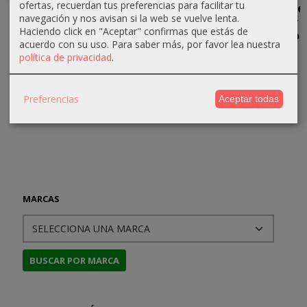
ofertas, recuerdan tus preferencias para facilitar tu
Cuentos
Weird West,
Jimgrim y el
La Caída de
navegación y nos avisan si la web se vuelve lenta.
Inconclusos.
Volumen 4
Diablo de
Númenor
Haciendo click en "Aceptar" confirmas que estás de
Ilustrado
Ludd
(ilustrado
18,00 €
acuerdo con su uso.
Para saber más, por favor lea nuestra
por...
por...
30,00 €
política de privacidad
.
28,50 €
20,85 €
30,00 €
21,95 €
Preferencias
Aceptar todas
MARCAS