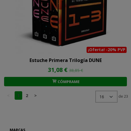
¡Oferta! -20% PVP
Estuche Primera Trilogía DUNE
31,08 €
38,85 €
CÓMPRAME
<
1
2
>
de 23
MARCAS