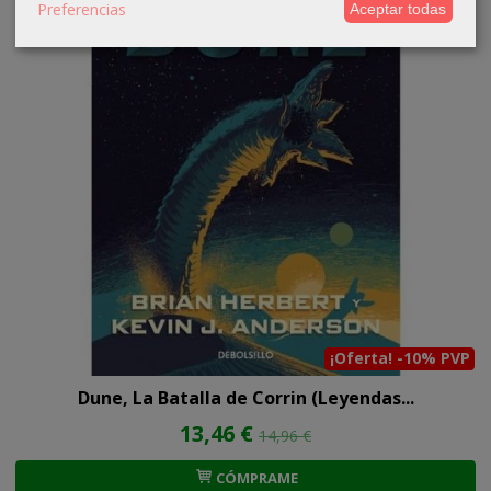
Preferencias
Aceptar todas
¡Oferta! -10% PVP
Dune, La Batalla de Corrin (Leyendas...
13,46 €
14,96 €
CÓMPRAME