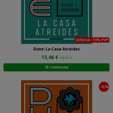
¡Oferta! -10% PVP
Dune: La Casa Atreides
13,46 €
14,96 €
CÓMPRAME
-10 %