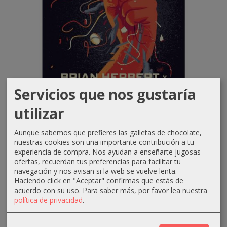
Servicios que nos gustaría
¡Oferta! -10% PVP
utilizar
Dune, La Cruzada de las Máquinas...
Aunque sabemos que prefieres las galletas de chocolate,
13,46 €
14,96 €
nuestras cookies son una importante contribución a tu
experiencia de compra. Nos ayudan a enseñarte jugosas
CÓMPRAME
ofertas, recuerdan tus preferencias para facilitar tu
navegación y nos avisan si la web se vuelve lenta.
Haciendo click en "Aceptar" confirmas que estás de
acuerdo con su uso.
Para saber más, por favor lea nuestra
-10 %
política de privacidad
.