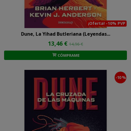
¡Oferta! -10% PVP
Dune, La Yihad Butleriana (Leyendas...
13,46 €
14,96 €
CÓMPRAME
-10 %