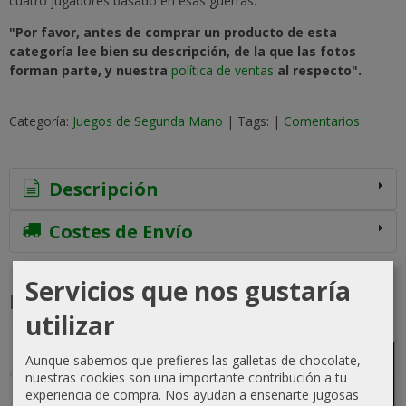
cuatro jugadores basado en esas guerras.
"Por favor, antes de comprar un producto de esta
categoría lee bien su descripción, de la que las fotos
forman parte, y nuestra
política de ventas
al respecto".
Categoría:
Juegos de Segunda Mano
|
Tags:
|
Comentarios
Descripción
Costes de Envío
Servicios que nos gustaría
Productos Relacionados
utilizar
-5 %
-5 %
Agotado
Agotado
Agotado
Agotado
Aunque sabemos que prefieres las galletas de chocolate,
nuestras cookies son una importante contribución a tu
experiencia de compra. Nos ayudan a enseñarte jugosas