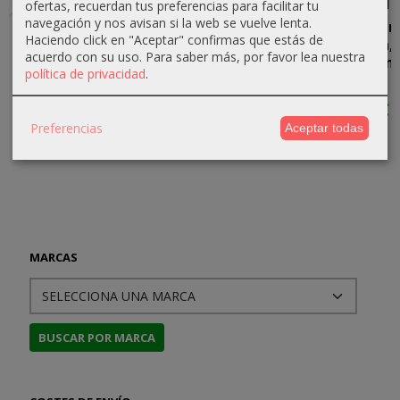
ofertas, recuerdan tus preferencias para facilitar tu
navegación y nos avisan si la web se vuelve lenta.
CDG Solo
GMT Next
Downfall:
The Russian
Haciendo click en "Aceptar" confirmas que estás de
System
War:
Conquest of
Campaign,
acuerdo con su uso.
Para saber más, por favor lea nuestra
suplemento
the Third...
5th Edition
19,00 €
política de privacidad
.
2
+...
41,80 €
20,00 €
15,00 €
120,00 €
44,00 €
Preferencias
Aceptar todas
MARCAS