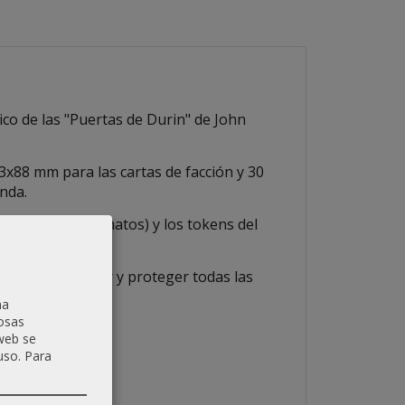
nico de las "Puertas de Durin" de John
3x88 mm para las cartas de facción y 30
nda.
s (en ambos formatos) y los tokens del
as para almacenar y proteger todas las
na
osas
 web se
uso.
Para