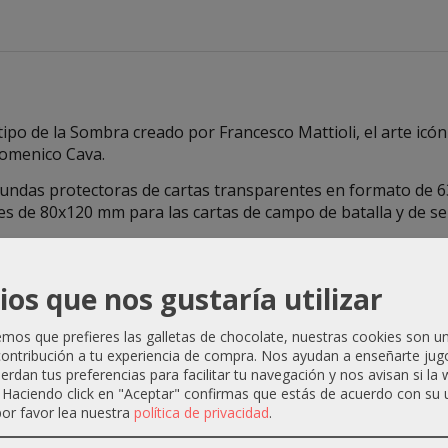
otipo de la Sombra creado por Francesco Mattioli, el arte icó
 Domenico Cava.
 fundas protectoras de cartas transparentes en formato de 6
es de 80x120 mm para las cartas de campo de batalla y de se
na bandeja de plástico diseñada para guardar las enfundada
ios que nos gustaría utilizar
bres, como la caja de la Sombra, tendrás todo lo que necesit
 una forma compacta y elegante.
os que prefieres las galletas de chocolate, nuestras cookies son u
ontribución a tu experiencia de compra. Nos ayudan a enseñarte jug
a grabada a todo color que incluye:
uerdan tus preferencias para facilitar tu navegación y nos avisan si la
. Haciendo click en "Aceptar" confirmas que estás de acuerdo con su 
m
or favor lea nuestra
política de privacidad
.
m