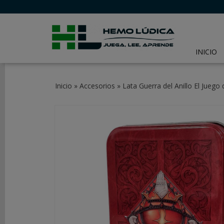
INICIO
CATEGORÍAS
Inicio
»
Accesorios
»
Lata Guerra del Anillo El Juego
JUEGOS
DE
MESA
JUEGOS
DE
CARTAS
Y
LCG
JUEGOS