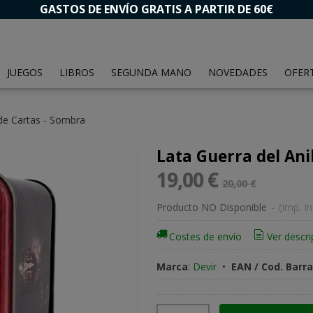
GASTOS DE ENVÍO GRATIS A PARTIR DE 60€
JUEGOS
LIBROS
SEGUNDA MANO
NOVEDADES
OFER
 de Cartas - Sombra
Lata Guerra del Ani
19,00 €
20,00 €
Producto NO Disponible
-
(Imp. In
Costes de envío
Ver descri
Marca
:
Devir
•
EAN / Cod. Barr