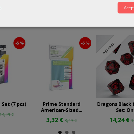
s
Acept
-5 %
-5 %
Agotado
Set (7 pcs)
Prime Standard
Dragons Black 
American-Sized...
Set: On
14,99 €
3,32 €
14,24 €
3,49 €
1