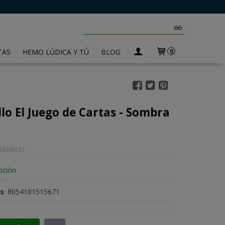
TAS
HEMO LÚDICA Y TÚ
BLOG
0
llo El Juego de Cartas - Sombra
cluidos)
pción
as
:
8054181515671