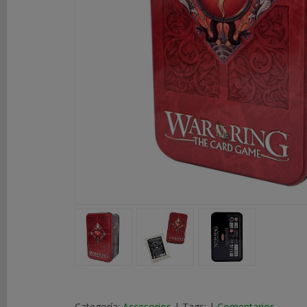
DE
ROL
LIBROS
SEGUNDA
MANO
NOVEDADES
Y
OFERTAS
ACCESORIOS
MARCAS
Categoría:
Accesorios
|
Tags:
|
Comentarios