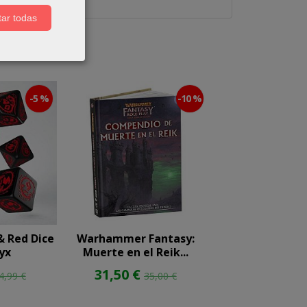
ar todas
-5 %
-10 %
& Red Dice
Warhammer Fantasy:
IQ Files - P
yx
Muerte en el Reik...
9,71 €
12,
31,50 €
4,99 €
35,00 €