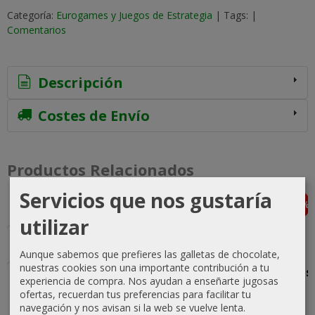
Categoría:
Eurogames y Juegos de Estrategia
|
Tags:
|
Comentarios
Descripción
Costes de Envío
Productos Relacionados
Servicios que nos gustaría
-10 %
-25 %
-25 %
-25 %
Agotado
Agotado
Agotado
Agotado
utilizar
Aunque sabemos que prefieres las galletas de chocolate,
nuestras cookies son una importante contribución a tu
Las
Jinetes de
Enanos de
Defensores
experiencia de compra. Nos ayudan a enseñarte jugosas
Penumbras
Rohan -
Durin - Mazo
de Gondor -
ofertas, recuerdan tus preferencias para facilitar tu
del Bosque
Mazo de
de Inicio
Mazo de
navegación y nos avisan si la web se vuelve lenta.
Negro
Inicio
Inicio