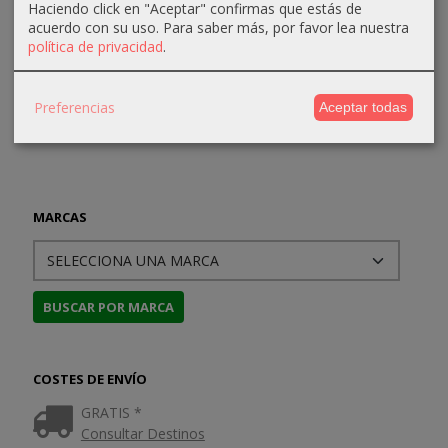
16,49 €
Haciendo click en "Aceptar" confirmas que estás de
acuerdo con su uso.
Para saber más, por favor lea nuestra
19,79 €
16,49 €
16,49 €
21,99 €
política de privacidad
.
21,99 €
21,99 €
21,99 €
Preferencias
Aceptar todas
MARCAS
COSTES DE ENVÍO
GRATIS *
Consultar Destinos