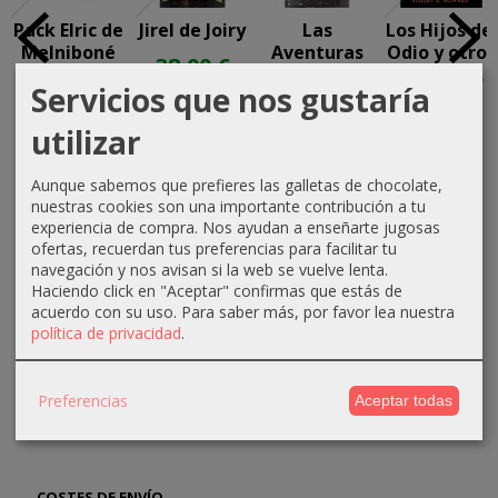
Pack Elric de
Jirel de Joiry
Las
Los Hijos del
Melniboné
Aventuras
Odio y otros
38,00 €
de Solomon
cuentos...
100,00 €
Servicios que nos gustaría
Kane
17,10 €
30,00 €
utilizar
18,00 €
Aunque sabemos que prefieres las galletas de chocolate,
nuestras cookies son una importante contribución a tu
experiencia de compra. Nos ayudan a enseñarte jugosas
ofertas, recuerdan tus preferencias para facilitar tu
navegación y nos avisan si la web se vuelve lenta.
Haciendo click en "Aceptar" confirmas que estás de
acuerdo con su uso.
Para saber más, por favor lea nuestra
MARCAS
política de privacidad
.
Preferencias
Aceptar todas
COSTES DE ENVÍO