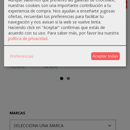
-5 %
-5 %
-5 %
-5 %
Agotado
nuestras cookies son una importante contribución a tu
experiencia de compra. Nos ayudan a enseñarte jugosas
ofertas, recuerdan tus preferencias para facilitar tu
navegación y nos avisan si la web se vuelve lenta.
Haciendo click en "Aceptar" confirmas que estás de
Rescate en
Infierno
Zona Límite
Intrusos
acuerdo con su uso.
Para saber más, por favor lea nuestra
Remsis VII
Púrpura (la
(la saga del
Siderales
política de privacidad
.
(la saga
saga del
Merc III)
9,50 €
del...
Merc...
15,68 €
10,00 €
Preferencias
Aceptar todas
11,40 €
15,68 €
16,50 €
12,00 €
16,50 €
MARCAS