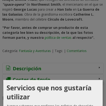
"space-opera"
de
Northwest Smith
, el mercenario en el que se
inspiró
George Lucas
para crear a
Han Solo
en
La Guerra de
las Galaxias
. Obra de la grandísima escritora
Catherine L.
Moore
, miembro del célebre
Círculo de Lovecraft.
"Por favor, antes de comprar un producto de esta
categoría lee bien su descripción, de la que las fotos
forman parte, y nuestra
política de ventas
al respecto".
Categoría:
Fantasía y Aventuras
|
Tags:
|
Comentarios
Descripción
Costes de Envío
Servicios que nos gustaría
utilizar
Productos Relacionados
Aunque sabemos que prefieres las galletas de chocolate,