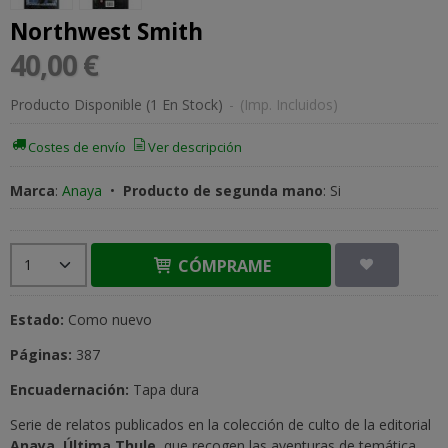
Northwest Smith
40,00 €
Producto Disponible
(1 En Stock)
-
(Imp. Incluidos)
Costes de envío
Ver descripción
Marca
:
Anaya
•
Producto de segunda mano
:
Si
CÓMPRAME
Estado:
Como nuevo
Páginas:
387
Encuadernación:
Tapa dura
Serie de relatos publicados en la colección de culto de la editorial
Anaya
,
Última Thule
, que recogen las aventuras de temática