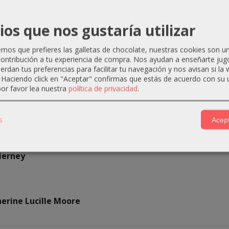
io) - Robert McGinnis
ios que nos gustaría utilizar
os que prefieres las galletas de chocolate, nuestras cookies son u
a
- Robert Sampson
ontribución a tu experiencia de compra. Nos ayudan a enseñarte jug
o
uerdan tus preferencias para facilitar tu navegación y nos avisan si la
itz Leiber
. Haciendo click en "Aceptar" confirmas que estás de acuerdo con su 
or favor lea nuestra
política de privacidad
.
s
- August Derleth y Mack Reynolds
s
Acept
tt
Tierney
herine Lucille Moore