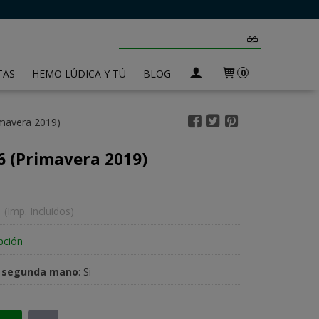
TAS
HEMO LÚDICA Y TÚ
BLOG
0
mavera 2019)
 (Primavera 2019)
(Imp. Incluidos)
pción
e segunda mano
:
Si