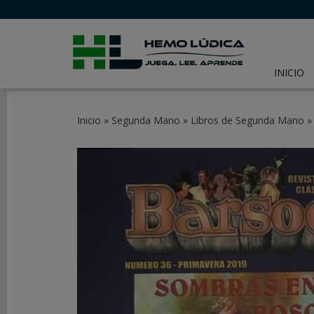
INICIO
CATEGORÍAS
Inicio
»
Segunda Mano
»
Libros de Segunda Mano
JUEGOS
DE
MESA
JUEGOS
DE
CARTAS
Y
LCG
JUEGOS