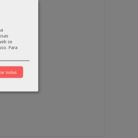
na
osas
 web se
uso.
Para
ar todas