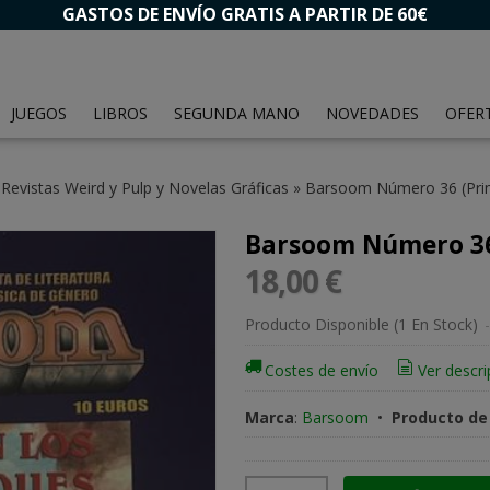
GASTOS DE ENVÍO GRATIS A PARTIR DE 60€
JUEGOS
LIBROS
SEGUNDA MANO
NOVEDADES
OFER
»
Revistas Weird y Pulp y Novelas Gráficas
»
Barsoom Número 36 (Pri
Barsoom Número 36
18,00 €
Producto Disponible
(1 En Stock)
-
Costes de envío
Ver descri
Marca
:
Barsoom
•
Producto d