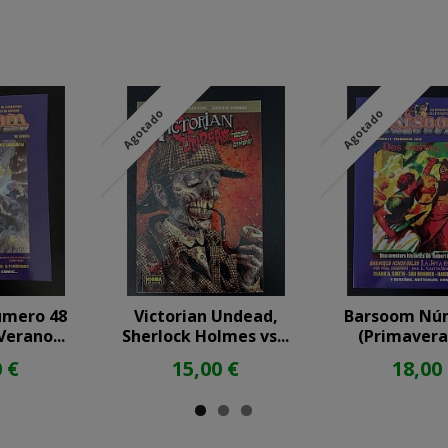
Agotado
Agotado
úmero 48
Victorian Undead,
Barsoom Nú
Verano...
Sherlock Holmes vs...
(Primavera
 €
15,00 €
18,00