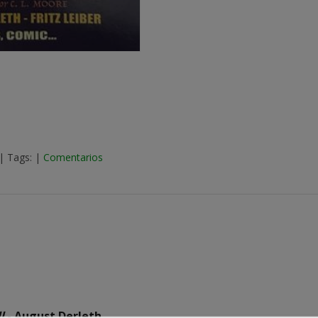
|
Tags:
|
Comentarios
l
- August Derleth