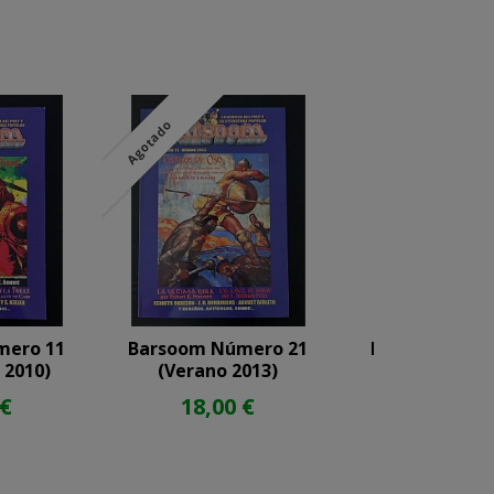
Agotado
mero 11
Barsoom Número 21
Barsoom Núm
 2010)
(Verano 2013)
(Navidades 
 €
18,00 €
18,00 