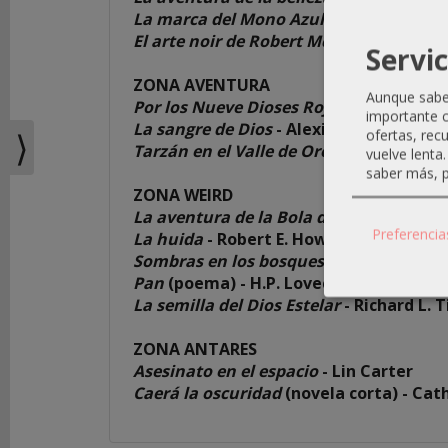
La marca del Mono Azul
- Sax Rohmer
El arte noir de Robert McGinnis
(portfol
REDES
Servic
SOCIALES
ZONA AVENTURA
Aunque sabem
Por los Nueve Dioses Rojos de la Batall
importante c
Instagram
La sangre de Dios
- Alexis Brito Delgad
⟩
ofertas, rec
Tarzán en el Valle de Oro
(serial, 5) - Fr
vuelve lenta
saber más, p
Facebook
ZONA WEIRD
La aventura de la Bola de Nostradamu
Preferencia
La huida
- Robert E. Howard
Youtube
Sombras en los bosques
- Leigh Bracke
Pan
(poema) - H.P. Lovecraft
La semilla del Dios Estelar
- Richard L. 
ZONA ANTARES
Asesinato en el espacio
- Lin Carter
Caerá la oscuridad
(novela corta) - Cat