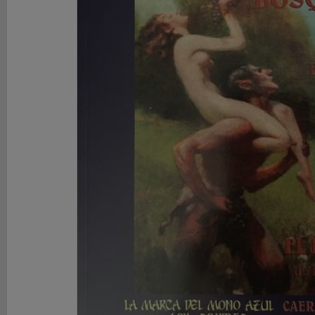
DE
ROL
LIBROS
SEGUNDA
MANO
NOVEDADES
Y
OFERTAS
ACCESORIOS
MARCAS