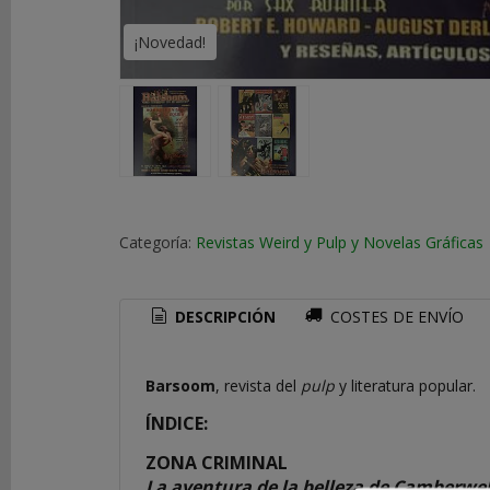
¡Novedad!
COSTES
DE
ENVÍO
GRATIS
*
Consultar
Destinos
Categoría:
Revistas Weird y Pulp y Novelas Gráficas
TU
CARRITO
(0)
DESCRIPCIÓN
COSTES DE ENVÍO
El
carrito
Barsoom
, revista del
pulp
y literatura popular.
de
la
ÍNDICE:
compra
está
ZONA CRIMINAL
vacío
La aventura de la belleza de Camberwel