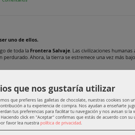
er uno de ellos.
go de toda la
Frontera Salvaje
. Las civilizaciones humanas 
n perdurado. Ahora, la tierra se estremece una vez más baj
ranjas en busca de comida y ganado, mientras los gigantes d
escarcha saquean las ciudades de la costa y los gigantes de 
ios que nos gustaría utilizar
can los cielos, proyectando sus siniestras sombras sobre la
de los gigantes de las tormentas, que han sufrido una traic
os que prefieres las galletas de chocolate, nuestras cookies son u
ar este desafío, reunir fuerzas, reactivar el poder de las a
ontribución a tu experiencia de compra. Nos ayudan a enseñarte jug
uerdan tus preferencias para facilitar tu navegación y nos avisan si la
scubrirán el mal oculto que está a punto de provocar la guer
. Haciendo click en "Aceptar" confirmas que estás de acuerdo con su 
er fin al conflicto antes de que estalle.
or favor lea nuestra
política de privacidad
.
ra personajes de niveles 1-10