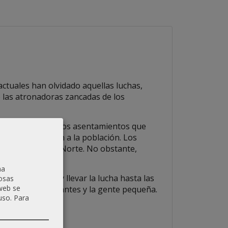
actuales han olvidado aquellas luchas,
o las atronadoras zancadas de los
e piedra arrasan los asentamientos que
fuego esclavizan a la población. Los
s poblaciones del Norte. No obstante,
ión.
na
ntiguas runas y llevar la lucha hasta las
osas
 web se
ra entre los gigantes y la gente pequeña.
uso.
Para