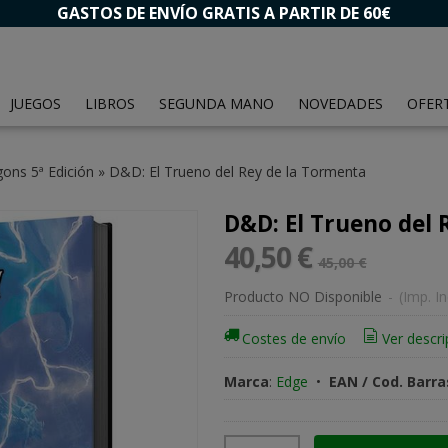
GASTOS DE ENVÍO GRATIS A PARTIR DE 60€
JUEGOS
LIBROS
SEGUNDA MANO
NOVEDADES
OFER
ns 5ª Edición
»
D&D: El Trueno del Rey de la Tormenta
D&D: El Trueno del 
40,50 €
45,00 €
Producto NO Disponible
-
(Imp. In
Costes de envío
Ver descri
Marca
:
Edge
•
EAN / Cod. Barra