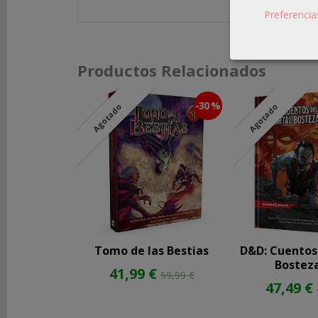
Preferencia
REDES
SOCIALES
Productos Relacionados
Instagram
-30 %
Agotado
Agotado
Facebook
Youtube
Tomo de las Bestias
D&D: Cuentos 
Bostez
41,99 €
59,99 €
47,49 €