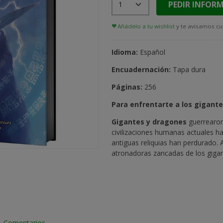
PEDIR INFOR
Añádelo a tu wishlist
y te avisamos cu
Idioma:
Español
Encuadernación:
Tapa dura
Páginas:
256
Para enfrentarte a los gigante
Gigantes y dragones
guerrearon
civilizaciones humanas actuales ha
antiguas reliquias han perdurado. 
atronadoras zancadas de los gigan
|
Comentarios