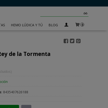
TAS
HEMO LÚDICA Y TÚ
BLOG
0
Rey de la Tormenta
cluidos)
pción
s
:
8435407626188