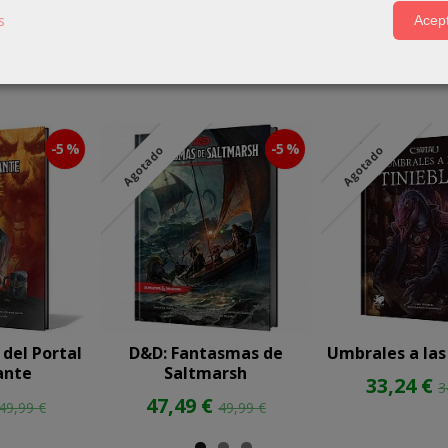
s
Acept
-5 %
-5 %
Agotado
Agotado
del Portal
D&D: Fantasmas de
Umbrales a las
ante
Saltmarsh
33,24 €
3
47,49 €
49,99 €
49,99 €