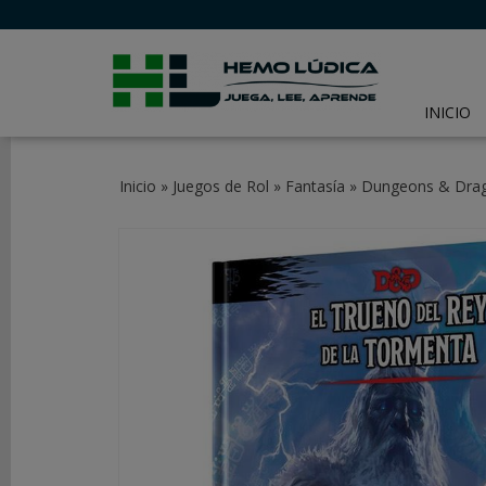
INICIO
CATEGORÍAS
Inicio
»
Juegos de Rol
»
Fantasía
»
Dungeons & Drago
JUEGOS
DE
MESA
JUEGOS
DE
CARTAS
Y
LCG
JUEGOS