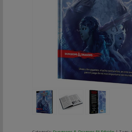
DE
ROL
LIBROS
SEGUNDA
MANO
NOVEDADES
Y
OFERTAS
ACCESORIOS
MARCAS
Categoría:
Dungeons & Dragons 5ª Edición
|
Tags: