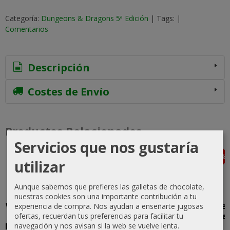
Categoría:
Dungeons & Dragons 5ª Edición
|
Tags:
|
Comentarios
Descripción
Costes de Envío
Productos Relacionados
Servicios que nos gustaría
-10 %
-10 %
-10 %
-10 %
Agotado
Agotado
utilizar
Aunque sabemos que prefieres las galletas de chocolate,
nuestras cookies son una importante contribución a tu
Warhammer
D&D: El
D&D:
Warhammer
experiencia de compra. Nos ayudan a enseñarte jugosas
ofertas, recuerdan tus preferencias para facilitar tu
Fantasy:
Caldero de
Pantalla del
Fantasy: La
navegación y nos avisan si la web se vuelve lenta.
Middenheim,
Tasha para
DM -
Rata