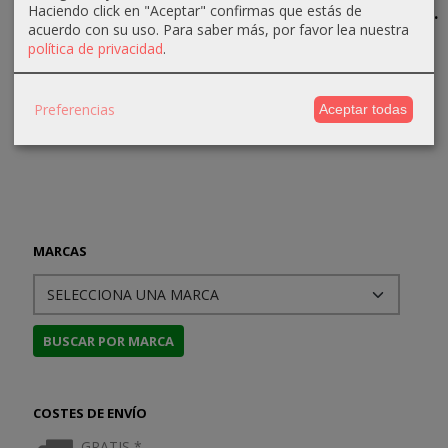
Haciendo click en "Aceptar" confirmas que estás de
la...
Todo
Waterdeep.
Cornuda -...
acuerdo con su uso.
Para saber más, por favor lea nuestra
El...
31,50 €
35,99 €
36,00 €
política de privacidad
.
13,49 €
35,00 €
39,99 €
40,00 €
14,99 €
Preferencias
Aceptar todas
MARCAS
COSTES DE ENVÍO
GRATIS *