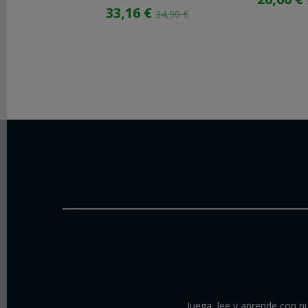
33,16 €
34,90 €
Juega, lee y aprende con nu