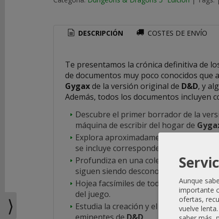
COSTES
DE
DESCRIPCIÓN
COSTES DE ENVÍO
ENVÍO
GRATIS
Te presentamos la crónica definitiva de l
*
de documentos muy poco conocidos que arr
Consultar
Gygax
de la versión original de
D&D
, y a
Destinos
Además, todos los documentos incluyen c
Descubre el primer borrador de la vers
TU
máquina de escribir del hogar de
Gyga
CARRITO
(0)
Explora aproximadamente 30 artículos
se incluye correspondencia inédita ent
El
Servic
Profundiza en una colección extraordina
carrito
siguen siendo desconocidos para los h
de
Aunque sabem
Hojea facsímiles de todas las primeras 
la
importante c
compra
del juego.
⟩
ofertas, rec
está
Estudia la creación y el desarrollo del
vuelve lenta
vacío
eminentes de
D&D
.
saber más, p