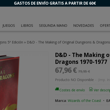
GASTOS DE ENVÍO GRATIS A PARTIR DE 60€
JUEGOS
LIBROS
SEGUNDA MANO
NOVEDADES
OFER
ns 5ª Edición
»
D&D - The Making of Original Dungeons & Dragon
D&D - The Making o
Dragons 1970-1977
67,96 €
79,95 €
Producto NO Disponible
-
(Imp. In
Costes de envío
Ver descri
Marca
:
Wizards of the Coast
•
EA