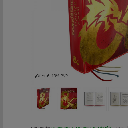
DE
ROL
LIBROS
SEGUNDA
MANO
NOVEDADES
Y
OFERTAS
¡Oferta! -15% PVP
ACCESORIOS
MARCAS
Categoría:
Dungeons & Dragons 5ª Edición
|
Tags: