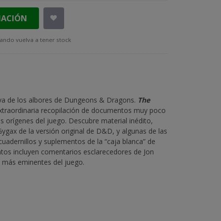
MACIÓN
ando vuelva a tener stock
iva de los albores de Dungeons & Dragons.
The
xtraordinaria recopilación de documentos muy poco
s orígenes del juego. Descubre material inédito,
ygax de la versión original de D&D, y algunas de las
uadernillos y suplementos de la “caja blanca” de
os incluyen comentarios esclarecedores de Jon
s más eminentes del juego.