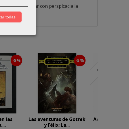
 atrás y a examinar con perspicacia la
ás!
ar todas
-5 %
-5 %
Agotado
en las
Las aventuras de Gotrek
Arda, un viaje 
....
y Félix: La...
por la...