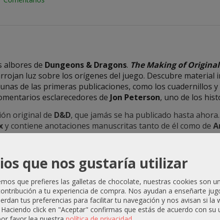
os albores de
Dungeons & Dragons
.
The Making of Origina
ojan luz sobre los orígenes del juego. Descubre material 
lgunas de las primeras publicaciones, como los cuadernillos 
omentarios esclarecedores de
Jon Peterson
, uno de los his
ión original de
D&D
, que jamás se ha publicado hasta ahora
x
y contiene anotaciones manuscritas tanto de él como de
A
 antiguos y documentos muy poco conocidos que sentaron l
re
Gygax
y
Arneson
.
ios que nos gustaría utilizar
ria de artículos de revistas y fanzines, muchos de los cuale
istoriadores de
D&D
y los fans de las ediciones clásicas.
os que prefieres las galletas de chocolate, nuestras cookies son u
impresiones de la versión original de
D&D
, recopilados en u
ontribución a tu experiencia de compra. Nos ayudan a enseñarte jug
uerdan tus preferencias para facilitar tu navegación y nos avisan si la
 juego original de 1974 con comentarios esclarecedores de
Jo
. Haciendo click en "Aceptar" confirmas que estás de acuerdo con su 
or favor lea nuestra
política de privacidad
.