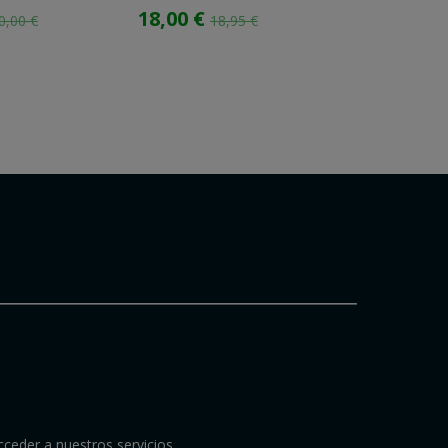
18,00 €
29,69 €
0,00 €
18,95 €
32
cceder a nuestros servicios.