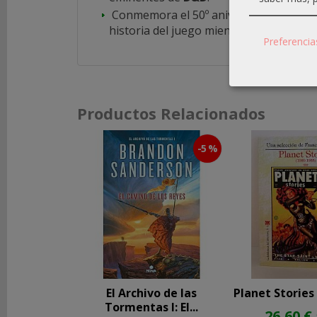
Conmemora el 50º aniversario con est
historia del juego mientras celebramos 
REDES
Preferencia
SOCIALES
Instagram
Productos Relacionados
Facebook
-5 %
Youtube
El Archivo de las
Planet Stories
Tormentas I: El...
26,60 €