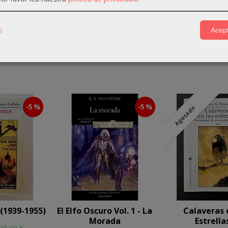
e homenaje al pasado de
D&D
. Te invitamos a volver la vista
lo lejos que ha llegado. ¡Por estos 50 años y por otros 50 m
s
Acept
-5 %
-5 %
Agotado
 (1939-1955)
El Elfo Oscuro Vol. 1 - La
Calaveras 
Morada
Estrellas