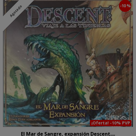
-10 %
Agotado
¡Oferta! -10% PVP
El Mar de Sangre, expansión Descent....