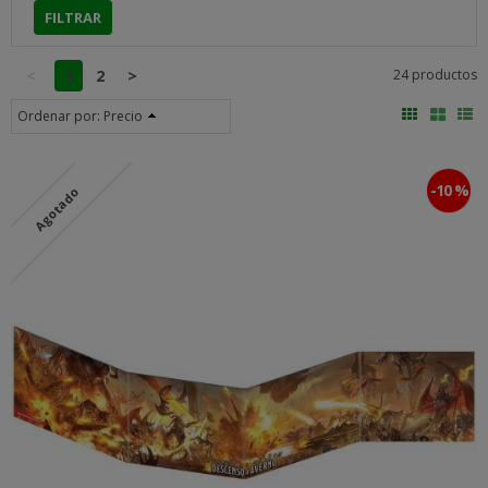
<
1
2
>
24 productos
Ordenar por:
Precio
-10 %
Agotado