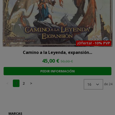
¡Oferta! -10% PVP
Camino a la Leyenda, expansión...
45,00 €
50,00 €
PEDIR INFORMACIÓN
<
1
2
>
de 24
MARCAS