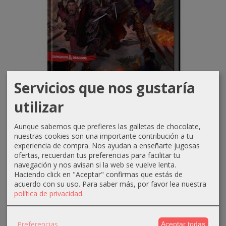
Servicios que nos gustaría
utilizar
D&D: Guía del Aventurero de la Costa...
Aunque sabemos que prefieres las galletas de chocolate,
37,99 €
nuestras cookies son una importante contribución a tu
39,99 €
experiencia de compra. Nos ayudan a enseñarte jugosas
ofertas, recuerdan tus preferencias para facilitar tu
PEDIR INFORMACIÓN
navegación y nos avisan si la web se vuelve lenta.
Haciendo click en "Aceptar" confirmas que estás de
acuerdo con su uso.
Para saber más, por favor lea nuestra
política de privacidad
.
-5 %
Preferencias
Aceptar todas