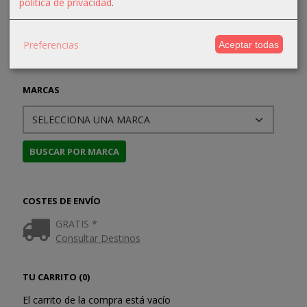
política de privacidad
.
Preferencias
Aceptar todas
MARCAS
COSTES DE ENVÍO
GRATIS *
Consultar Destinos
TU CARRITO (0)
El carrito de la compra está vacío