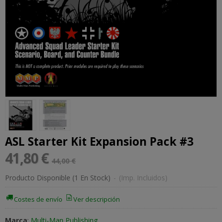
ASL Starter Kit Expansion Pack #3
41,80 €
44,00 €
Producto Disponible
(1 En Stock)
-
(Imp. Incluidos)
Costes de envío
Ver descripción
Marca
:
Multi-Man Publishing