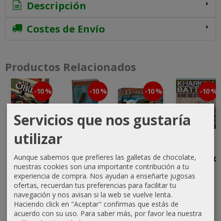
Descripción
Costes de Envío
Productos Relacionados
-10 %
-10 %
-10 %
-10 %
Servicios que nos gustaría
utilizar
Von
Guerra del
Guerra del
Kharkov
Manstein's
Anillo:
Anillo (2ª
Battles:
Aunque sabemos que prefieres las galletas de chocolate,
Triumph
Señores de
edición)
Before and
nuestras cookies son una importante contribución a tu
la...
After...
53,99 €
99,00 €
experiencia de compra. Nos ayudan a enseñarte jugosas
36,00 €
65,21 €
ofertas, recuerdan tus preferencias para facilitar tu
59,99 €
110,00 €
navegación y nos avisan si la web se vuelve lenta.
40,00 €
72,45 €
Haciendo click en "Aceptar" confirmas que estás de
acuerdo con su uso.
Para saber más, por favor lea nuestra