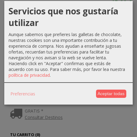
15,00 €
Servicios que nos gustaría
utilizar
Aunque sabemos que prefieres las galletas de chocolate,
nuestras cookies son una importante contribución a tu
experiencia de compra. Nos ayudan a enseñarte jugosas
MARCAS
ofertas, recuerdan tus preferencias para facilitar tu
navegación y nos avisan si la web se vuelve lenta.
Haciendo click en "Aceptar" confirmas que estás de
acuerdo con su uso.
Para saber más, por favor lea nuestra
política de privacidad
.
Preferencias
Aceptar todas
COSTES DE ENVÍO
GRATIS *
Consultar Destinos
TU CARRITO (0)