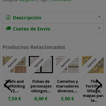
Descripción
Costes de Envío
Productos Relacionados
Agotado
Agotado
Agotado
Agotado
Walls and
Fichas de
Camellos y
The
Scaffolding
personajes
marcadores
Fortified
V2,...
vikingos,...
diversos,...
Village,
mapas para
7,50 €
6,00 €
3,00 €
la...