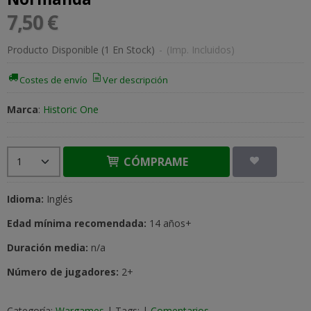
7,50 €
Producto Disponible
(1 En Stock)
-
(Imp. Incluidos)
Costes de envío
Ver descripción
Marca
:
Historic One
CÓMPRAME
Idioma:
Inglés
Edad mínima recomendada:
14 años+
Duración media:
n/a
Número de jugadores:
2+
Categoría:
Wargames
|
Tags:
|
Comentarios