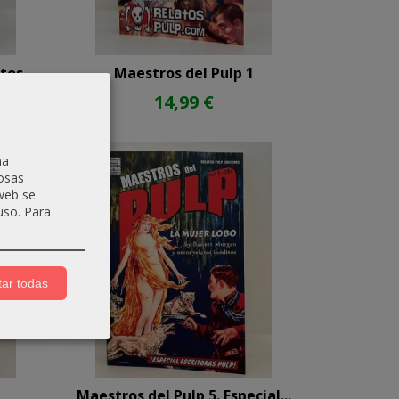
os...
Maestros del Pulp 1
14,99 €
na
osas
 web se
uso.
Para
ar todas
Maestros del Pulp 5. Especial...