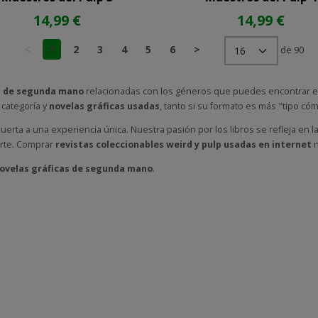
14,99 €
14,99 €
<
1
2
3
4
5
6
>
de 90
lp de segunda mano
relacionadas con los géneros que puedes encontrar 
categoría y
novelas gráficas usadas
, tanto si su formato es más "tipo có
 puerta a una experiencia única. Nuestra pasión por los libros se refleja en
rte. Comprar
revistas coleccionables weird y pulp usadas
en internet
n
 novelas gráficas de segunda mano
.