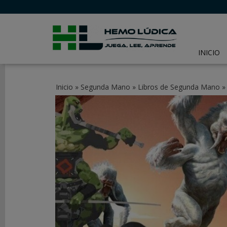
INICIO
CATEGORÍAS
Inicio
»
Segunda Mano
»
Libros de Segunda Mano
JUEGOS
DE
MESA
JUEGOS
DE
CARTAS
Y
LCG
JUEGOS