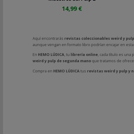
14,99 €
|
x
Quitar
Aquí encontrarás
revistas coleccionables weird y pu
Filtros
aunque vengan en formato libro podrían encajar en esta 
En
HEMO LÚDICA
, tu
librería online
, cada título es una
MARCAS
weird y pulp de segunda mano
que tratamos de ofrece
Compra en
HEMO LÚDICA
tus
revistas weird y pulp y
COSTES
DE
ENVÍO
GRATIS