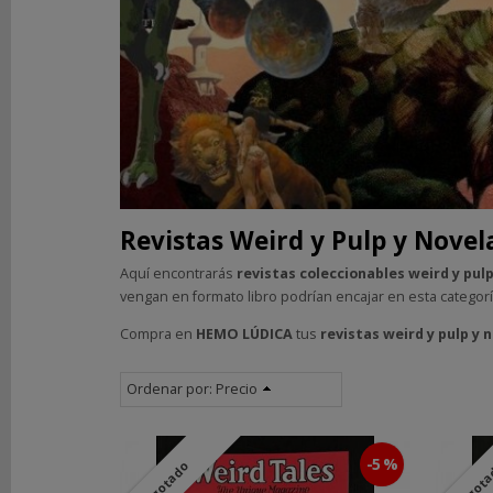
DE
ROL
LIBROS
SEGUNDA
MANO
Juegos
de
Revistas Weird y Pulp y Nove
Segunda
Mano
Aquí encontrarás
revistas coleccionables weird y pul
Libros
vengan en formato libro podrían encajar en esta categor
de
Compra en
HEMO LÚDICA
tus
revistas weird y pulp y
Segunda
Mano
Terror
Ordenar por:
Precio
Ciencia
Ficción
Fantasía
-5 %
Agotado
Agot
y