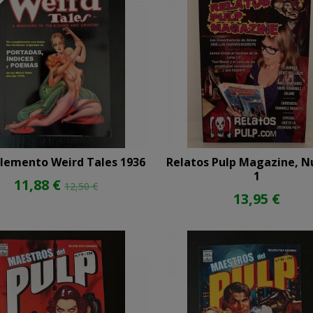
emento Weird Tales 1936
Relatos Pulp Magazine, 
1
11,88 €
12,50 €
13,95 €