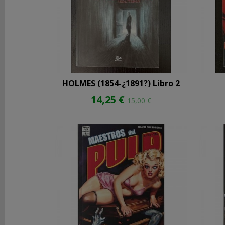
FILTROS
BÚSQUEDA
Precio
HOLMES (1854-¿1891?) Libro 2
14,25 €
15,00 €
Marcas
001
Ediciones
(4)
Barsoom
(61)
Críptica
Editorial