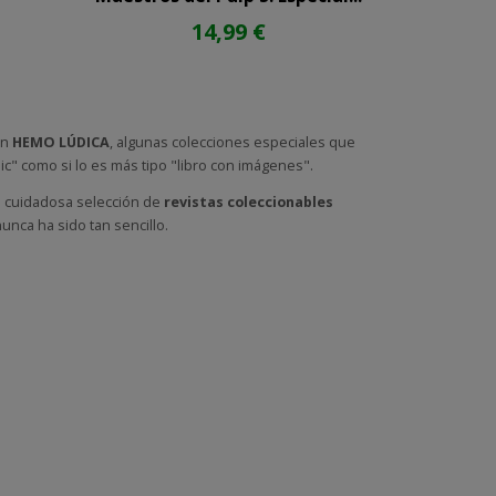
14,99 €
en
HEMO LÚDICA
, algunas colecciones especiales que
mic" como si lo es más tipo "libro con imágenes".
 la cuidadosa selección de
revistas coleccionables
unca ha sido tan sencillo.