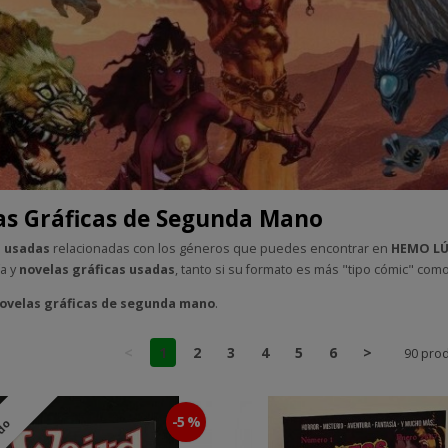
las Gráficas de Segunda Mano
p usadas
relacionadas con los géneros que puedes encontrar en
HEMO LÚ
ía y
novelas gráficas usadas
, tanto si su formato es más "tipo cómic" como
 novelas gráficas de segunda mano
.
<
1
2
3
4
5
6
>
90 pro
-5 %
ado