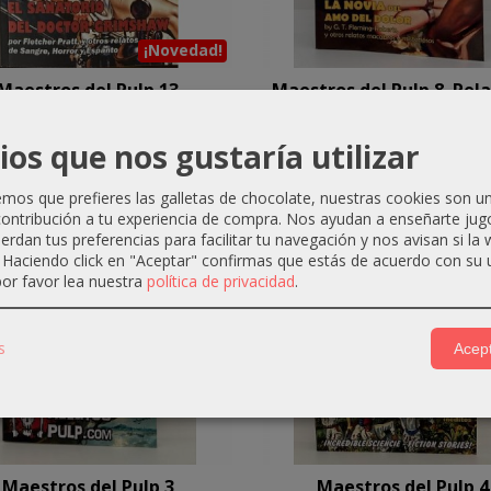
¡Novedad!
Maestros del Pulp 13
Maestros del Pulp 8. Relat
14,99 €
14,99 €
ios que nos gustaría utilizar
os que prefieres las galletas de chocolate, nuestras cookies son u
ontribución a tu experiencia de compra. Nos ayudan a enseñarte jug
uerdan tus preferencias para facilitar tu navegación y nos avisan si la
. Haciendo click en "Aceptar" confirmas que estás de acuerdo con su 
or favor lea nuestra
política de privacidad
.
s
Acept
Maestros del Pulp 3
Maestros del Pulp 4