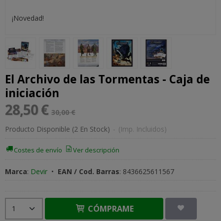
¡Novedad!
El Archivo de las Tormentas - Caja de
iniciación
28,50 €
30,00 €
Producto Disponible
(2 En Stock)
-
(Imp. Incluidos)
Costes de envío
Ver descripción
Marca
:
Devir
•
EAN / Cod. Barras
:
8436625611567
CÓMPRAME