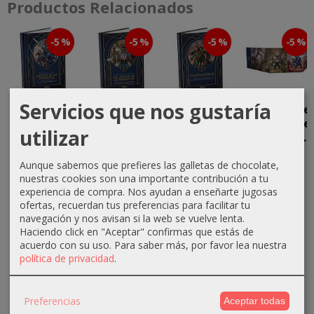
Productos Relacionados
-5 %
-5 %
-5 %
-5 %
Servicios que nos gustaría
Manual del
Guía del
El Archivo de
Pantalla de
Archivo de
mundo del
las
dirección del
utilizar
las
Archivo de
Tormentas
Archivo de...
Tormentas
las...
-...
11,40 €
Aunque sabemos que prefieres las galletas de chocolate,
52,25 €
52,25 €
42,75 €
nuestras cookies son una importante contribución a tu
12,00 €
experiencia de compra. Nos ayudan a enseñarte jugosas
55,00 €
55,00 €
45,00 €
ofertas, recuerdan tus preferencias para facilitar tu
navegación y nos avisan si la web se vuelve lenta.
Haciendo click en "Aceptar" confirmas que estás de
acuerdo con su uso.
Para saber más, por favor lea nuestra
política de privacidad
.
Preferencias
Aceptar todas
MARCAS