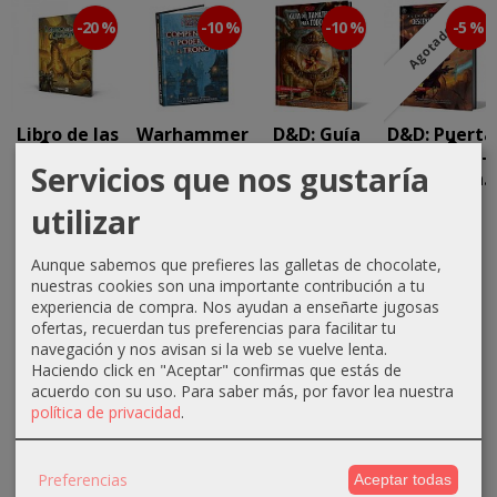
-20 %
-10 %
-10 %
-5 %
Agotado
Libro de las
Warhammer
D&D: Guía
D&D: Puerta
Guaridas
Fantasy: El
del
de Baldur -
Servicios que nos gustaría
Poder tras
Xanathar
Descenso a...
23,99 €
el...
para Todo
47,49 €
utilizar
29,99 €
36,00 €
35,99 €
49,99 €
Aunque sabemos que prefieres las galletas de chocolate,
40,00 €
39,99 €
nuestras cookies son una importante contribución a tu
experiencia de compra. Nos ayudan a enseñarte jugosas
ofertas, recuerdan tus preferencias para facilitar tu
navegación y nos avisan si la web se vuelve lenta.
Haciendo click en "Aceptar" confirmas que estás de
acuerdo con su uso.
Para saber más, por favor lea nuestra
política de privacidad
.
MARCAS
Preferencias
Aceptar todas