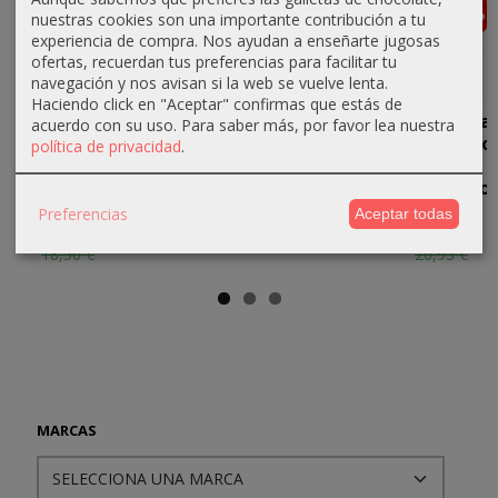
-25 %
-10 %
-5 %
-5 %
Agotado
Agotado
nuestras cookies son una importante contribución a tu
experiencia de compra. Nos ayudan a enseñarte jugosas
ofertas, recuerdan tus preferencias para facilitar tu
navegación y nos avisan si la web se vuelve lenta.
Haciendo click en "Aceptar" confirmas que estás de
Agencia
Aleación de
El Rebelde.
La vuelta a
acuerdo con su uso.
Para saber más, por favor lea nuestra
Lockwood:
ley - Nacidos
Post Oaks y
casa - Libro
política de privacidad
.
La calavera
de la...
Sand Roughs
1:
de los...
Archimago
18,81 €
15,20 €
Preferencias
Aceptar todas
13,88 €
19,90 €
20,90 €
16,00 €
18,50 €
20,95 €
MARCAS