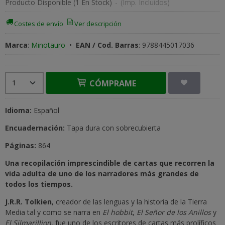
Producto Disponible
(1 En Stock)
-
(Imp. Incluidos)
Costes de envío
Ver descripción
Marca
:
Minotauro
•
EAN / Cod. Barras
:
9788445017036
CÓMPRAME
Idioma:
Español
Encuadernación:
Tapa dura con sobrecubierta
Páginas:
864
Una recopilación imprescindible de cartas que recorren la
vida adulta de uno de los narradores más grandes de
todos los tiempos.
J.R.R. Tolkien
, creador de las lenguas y la historia de la Tierra
Media tal y como se narra en
El hobbit
,
El Señor de los Anillos
y
El Silmarillion
, fue uno de los escritores de cartas más prolíficos