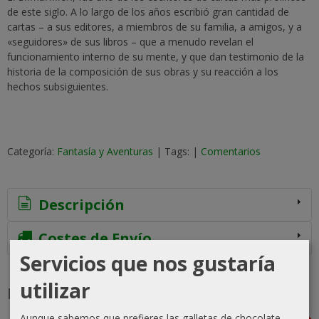
de este siglo. A lo largo de los años escribió gran cantidad de
cartas – a sus editores, a miembros de su familia, a amigos, y a
«seguidores» de sus libros – que a menudo revelan el
funcionamiento interno de su mente, y que dan testimonio de la
historia de la composición de sus obras y su reacción a los
hechos subsiguientes.
Categoría:
Fantasía y Aventuras
|
Tags:
|
Comentarios
Descripción
Costes de Envío
Servicios que nos gustaría
utilizar
Productos Relacionados
Aunque sabemos que prefieres las galletas de chocolate,