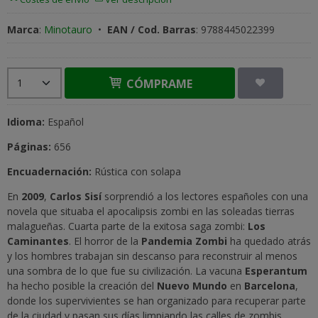
Marca
:
Minotauro
•
EAN / Cod. Barras
:
9788445022399
CÓMPRAME
Idioma:
Español
Páginas:
656
Encuadernación:
Rústica con solapa
En
2009
,
Carlos Sisí
sorprendió a los lectores españoles con una
novela que situaba el apocalipsis zombi en las soleadas tierras
malagueñas. Cuarta parte de la exitosa saga zombi:
Los
Caminantes
. El horror de la
Pandemia Zombi
ha quedado atrás
y los hombres trabajan sin descanso para reconstruir al menos
una sombra de lo que fue su civilización. La vacuna
Esperantum
ha hecho posible la creación del
Nuevo Mundo
en
Barcelona
,
donde los supervivientes se han organizado para recuperar parte
de la ciudad y pasan sus días limpiando las calles de zombis.