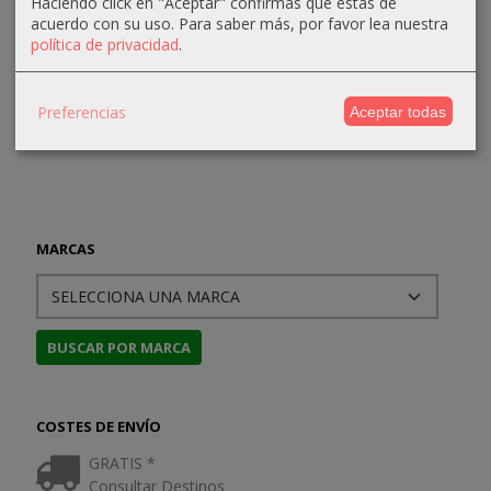
19,95 €
Haciendo click en "Aceptar" confirmas que estás de
Promesa...
cocina...
20,95 €
acuerdo con su uso.
Para saber más, por favor lea nuestra
21,00 €
17,05 €
28,50 €
política de privacidad
.
17,95 €
30,00 €
Preferencias
Aceptar todas
MARCAS
COSTES DE ENVÍO
GRATIS *
Consultar Destinos