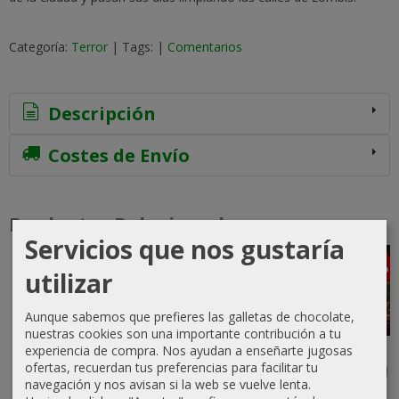
Categoría:
Terror
|
Tags:
|
Comentarios
Descripción
Costes de Envío
Productos Relacionados
Servicios que nos gustaría
-5 %
-5 %
-5 %
-5 %
utilizar
Aunque sabemos que prefieres las galletas de chocolate,
nuestras cookies son una importante contribución a tu
experiencia de compra. Nos ayudan a enseñarte jugosas
Los Héroes
Gitslayer
Los
Festín de
ofertas, recuerdan tus preferencias para facilitar tu
de Tolkien
Mercenarios
Héroes: El
19,90 €
navegación y nos avisan si la web se vuelve lenta.
Vol. 2 - La
libro de