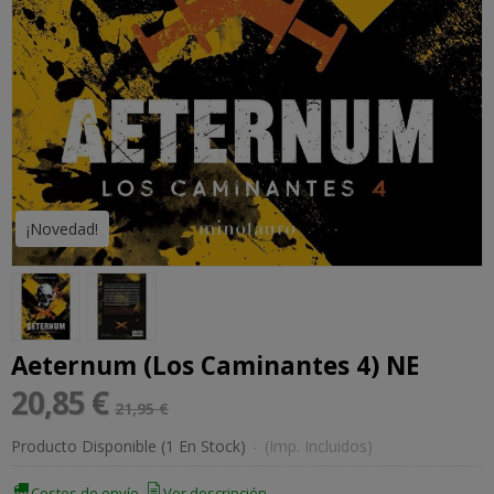
¡Novedad!
Aeternum (Los Caminantes 4) NE
20,85 €
21,95 €
Producto Disponible
(1 En Stock)
-
(Imp. Incluidos)
Costes de envío
Ver descripción