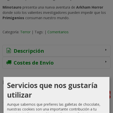
Minotauro
presenta una nueva aventura de
Arkham Horror
donde solo los valientes investigadores pueden impedir que los
Primigenios
consuman nuestro mundo.
Categoría:
Terror
|
Tags:
|
Comentarios
Descripción
Costes de Envío
Productos Relacionados
Servicios que nos gustaría
utilizar
-15 %
-10 %
-10 %
-10 %
Agotado
Agotado
Agotado
Aunque sabemos que prefieres las galletas de chocolate,
nuestras cookies son una importante contribución a tu