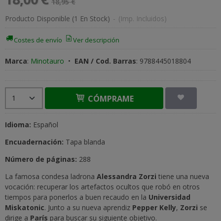
18,95 €
Producto Disponible
(1 En Stock)
-
(Imp. Incluidos)
Costes de envío
Ver descripción
Marca
:
Minotauro
•
EAN / Cod. Barras
:
9788445018804
CÓMPRAME
Idioma:
Español
Encuadernación:
Tapa blanda
Número de páginas:
288
La famosa condesa ladrona
Alessandra Zorzi
tiene una nueva
vocación: recuperar los artefactos ocultos que robó en otros
tiempos para ponerlos a buen recaudo en la
Universidad
Miskatonic
. Junto a su nueva aprendiz
Pepper Kelly
,
Zorzi
se
dirige a
París
para buscar su siguiente objetivo.