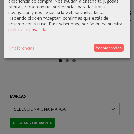
experiencia de compra. Nos ayudan a enseñarte jugosas
Arkham
Arkham
Arkham
Arkham
ofertas, recuerdan tus preferencias para facilitar tu
navegación y nos avisan si la web se vuelve lenta.
Horror LCG:
Horror LCG:
Horror LCG:
Horror LCG:
Haciendo click en "Aceptar" confirmas que estás de
Las Llaves...
El Legado
El Camino
Fortuna e...
acuerdo con su uso.
Para saber más, por favor lea nuestra
de...
a...
59,49 €
19,79 €
política de privacidad
.
62,99 €
40,49 €
69,99 €
21,99 €
69,99 €
44,99 €
Preferencias
Aceptar todas
MARCAS