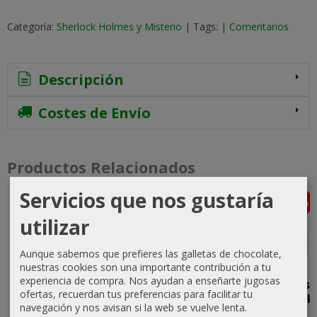
Categoría:
Sherlock Holmes y Misterio
|
Tags:
|
Comentarios
Descripción
Costes de Envío
Productos Relacionados
Servicios que nos gustaría
-5 %
-15 %
-5 %
Agotado
Agotado
Agotado
utilizar
Aunque sabemos que prefieres las galletas de chocolate,
nuestras cookies son una importante contribución a tu
Flaxman
El Secreto
Las Hazañas
Las
experiencia de compra. Nos ayudan a enseñarte jugosas
Low,
de la Tumba
de Sherlock
memorias
ofertas, recuerdan tus preferencias para facilitar tu
detective
y otros
Holmes
de Sherlock
navegación y nos avisan si la web se vuelve lenta.
psíquico
casos...
Holmes