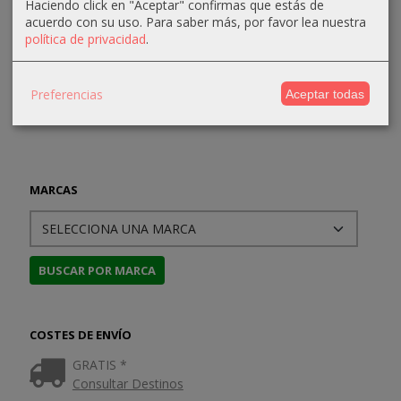
8,08 €
Haciendo click en "Aceptar" confirmas que estás de
9,50 €
20,90 €
30,00 €
24,99 €
acuerdo con su uso.
Para saber más, por favor lea nuestra
política de privacidad
.
22,00 €
26,30 €
Preferencias
Aceptar todas
MARCAS
COSTES DE ENVÍO
GRATIS *
Consultar Destinos