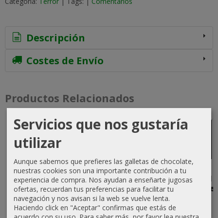
Categoría:
Terror
|
Tags:
|
Comentarios
Descripción
Costes de Envío
Productos Relacionados
Servicios que nos gustaría
Agotado
Agotado
Agotado
utilizar
Aunque sabemos que prefieres las galletas de chocolate,
Los
Brachan el
La Princesa
Barsoom
nuestras cookies son una importante contribución a tu
Habitantes
Celta y
del Fuego y
Número 1
experiencia de compra. Nos ayudan a enseñarte jugosas
del
otros
otras...
(Diciembre
ofertas, recuerdan tus preferencias para facilitar tu
Espejismo
Recuerdos...
2006)
navegación y nos avisan si la web se vuelve lenta.
30,00 €
Haciendo click en "Aceptar" confirmas que estás de
30,00 €
35,00 €
15,00 €
acuerdo con su uso.
Para saber más, por favor lea nuestra