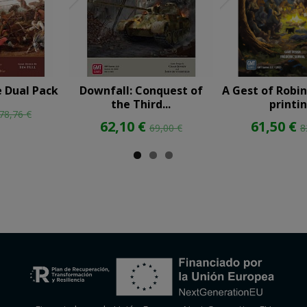
 Dual Pack
Downfall: Conquest of
A Gest of Robi
the Third...
printi
78,76 €
62,10 €
61,50 €
69,00 €
8