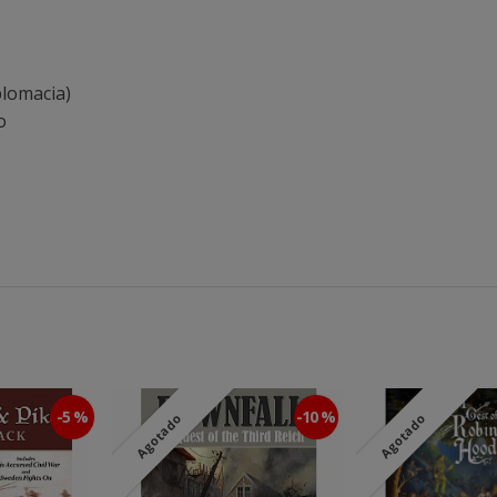
plomacia)
o
-5 %
-10 %
Agotado
Agotado