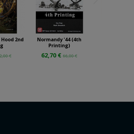
n Hood 2nd
Normandy '44 (4th
Red Dust Reb
ng
Printing)
94,76 €
99
62,70 €
2,00 €
66,00 €