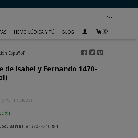
TAS
HEMO LÚDICA Y TÚ
BLOG
0
ción Español)
 de Isabel y Fernando 1470-
ol)
(Imp. Incluidos)
pción
Cod. Barras
:
8437024216384