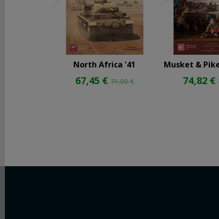
North Africa '41
Musket & Pike
67,45 €
74,82 €
71,00 €