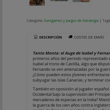
COSTES
DE
ENVÍO
Categoría:
Eurogames y Juegos de Estrategia
|
Tags
GRATIS
*
DESCRIPCIÓN
COSTES DE ENVÍO
Consultar
Destinos
Tanto Monta: el Auge de Isabel y Ferna
TU
primeros años del periodo representado
CARRITO
Isabel al trono de Castilla, algo que disp
(0)
Fernando se ven amenazadas por la guerra 
¿Cómo pueden estos jóvenes enfrentarse co
El
subyugar las islas Canarias, y terminar c
carrito
de
También en oposición al jugador español e
la
Occidental bajo la supervisión del Príncip
compra
mercaderes de especias en la India? Mientr
está
la guerra de los cien años contra Inglaterr
vacío