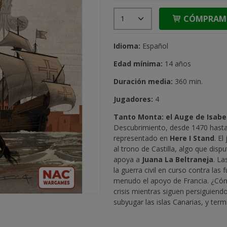
CÓMPRAM
Idioma:
Español
Edad mínima:
14 años
Duración media:
360 min.
Jugadores:
4
Tanto Monta: el Auge de Isabe
Descubrimiento, desde 1470 hasta 
representado en
Here I Stand
. E
al trono de Castilla, algo que disp
apoya a
Juana La Beltraneja
. L
la guerra civil en curso contra las
menudo el apoyo de Francia. ¿Cóm
crisis mientras siguen persiguiendo
subyugar las islas Canarias, y ter