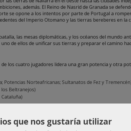
 las tierras de Navarra en el oeste hasta las ciudades indep
ciones, además. El Reino de Nasrid de Granada se defender
 Norte se opone a los intentos por parte de Portugal a romp
dentes del Imperio Otomano y las tierras bereberes en la 
atalla, las mesas diplomáticas, y los océanos del mundo an
az uno de ellos de unificar sus tierras y preparar el camino h
o de los cuatro jugadores lidera una gran potencia y otra po
 Potencias Norteafricanas; Sultanatos de Fez y Tremencén
 los Beltranejos)
e Cataluña)
 ni menos.
urno puede durar unos 45 minutos. El ganador es el que alcan
ios que nos gustaría utilizar
dominación.