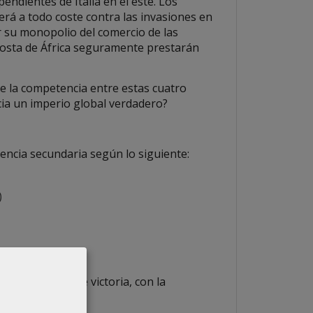
endientes de Italia en el este. Los
á a todo coste contra las invasiones en
er su monopolio del comercio de las
costa de África seguramente prestarán
te la competencia entre estas cuatro
acia un imperio global verdadero?
tencia secundaria según lo siguiente:
)
ce 45 puntos de victoria, con la