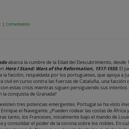
:
|
Comentarios
ndo
abarca la cumbre de la Edad del Descubrimiento, desde 1
 en
Here I Stand: Wars of the Reformation, 1517-1555
. El 
uta la facción, respaldada por los portugueses, que apoya a 
civil en curso contra las fuerzas de Cataluña, una facción 
n estas crisis mientras siguen persiguiendo sus intentos p
on la conquista de Granada?
xisten tres potencias emergentes. Portugal se ha visto invo
e Enrique el Navegante. ¿Pueden rodear las costas de África y
as tanto, los Franceses, inicialmente bajo el mando de Louis
a y consolidar el poder de la corona sobre los nobles. En cuá