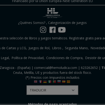
Financiado por la Unión Europea-Next Generation EU
¿Quiénes Somos?
,
Categorización de juegos
estra selección de libros y juegos temáticos. Regístrate gratis para a
s de Cartas y LCG
Juegos de Rol
Libros
Segunda Mano
Novedade
 Legal
Política de Privacidad
Condiciones de Compra
Desistir de u
a, Zaragoza - (España) | comercial@hemoludica.com |
623262652
|
T
Ceuta, Melilla, UE y productos fuera del stock físico.
(*) Precios con Impuestos incluidos
Métodos de pago aceptados