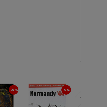
-25 %
-5 %
Agotado