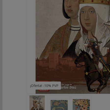
DE
ROL
LIBROS
SEGUNDA
MANO
NOVEDADES
Y
OFERTAS
ACCESORIOS
MARCAS
¡Oferta! -10% PVP