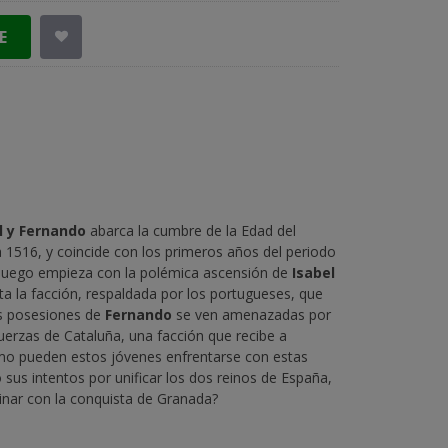
E
l y Fernando
abarca la cumbre de la Edad del
1516, y coincide con los primeros años del periodo
l juego empieza con la polémica ascensión de
Isabel
uta la facción, respaldada por los portugueses, que
as posesiones de
Fernando
se ven amenazadas por
 fuerzas de Cataluña, una facción que recibe a
o pueden estos jóvenes enfrentarse con estas
 sus intentos por unificar los dos reinos de España,
minar con la conquista de Granada?