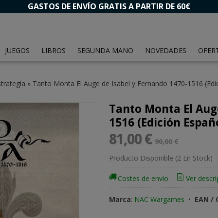
GASTOS DE ENVÍO GRATIS A PARTIR DE 60€
JUEGOS
LIBROS
SEGUNDA MANO
NOVEDADES
OFER
trategia
»
Tanto Monta El Auge de Isabel y Fernando 1470-1516 (Edi
Tanto Monta El Auge
1516 (Edición Españ
81,00 €
90,00 €
Producto Disponible
(2 En Stock)
-
Costes de envío
Ver descri
Marca
:
NAC Wargames
•
EAN / 