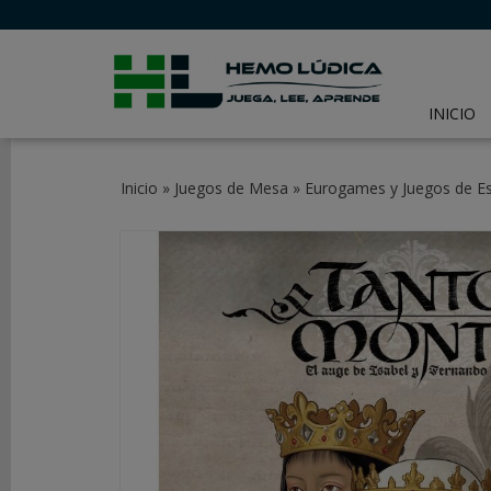
INICIO
CATEGORÍAS
Inicio
»
Juegos de Mesa
»
Eurogames y Juegos de Es
JUEGOS
DE
MESA
JUEGOS
DE
CARTAS
Y
LCG
JUEGOS