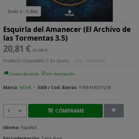
Envío 2 - 5 días
Esquirla del Amanecer (El Archivo de
las Tormentas 3.5)
20,81 €
21,90 €
Producto Disponible
(1 En Stock)
-
(Imp. Incluidos)
Costes de envío
Ver descripción
Marca
:
NOVA
•
EAN / Cod. Barras
:
9788418037238
CÓMPRAME
Idioma:
Español
Encuadernación:
Tapa dura