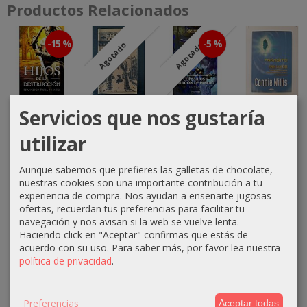
Productos Relacionados
-15 %
-5 %
Agotado
Agotado
Hijos de la
La Rata
Corsarios de
Tránsito
Servicios que nos gustaría
destrucción
Gigante de
la Dragón de
15,00 €
(2ª Edición)
Sumatra en
Hierro
utilizar
el...
10,20 €
18,95 €
Aunque sabemos que prefieres las galletas de chocolate,
5,00 €
12,00 €
19,95 €
nuestras cookies son una importante contribución a tu
experiencia de compra. Nos ayudan a enseñarte jugosas
ofertas, recuerdan tus preferencias para facilitar tu
navegación y nos avisan si la web se vuelve lenta.
Haciendo click en "Aceptar" confirmas que estás de
acuerdo con su uso.
Para saber más, por favor lea nuestra
política de privacidad
.
MARCAS
Preferencias
Aceptar todas