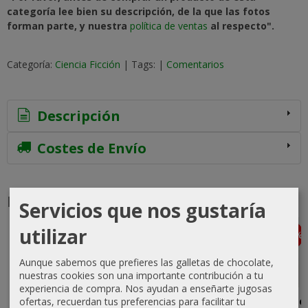
categoría lee bien su descripción, de la que las fotos
forman parte, y nuestra
política de ventas
al respecto".
Categoría:
Ciencia Ficción
|
Tags:
|
Comentarios
Descripción
Costes de Envío
Productos Relacionados
Servicios que nos gustaría
utilizar
-15 %
-20 %
Aunque sabemos que prefieres las galletas de chocolate,
nuestras cookies son una importante contribución a tu
experiencia de compra. Nos ayudan a enseñarte jugosas
Northwest
Astounding
Almuric
Lámpara de
ofertas, recuerdan tus preferencias para facilitar tu