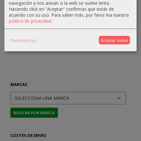
Smith
Stories
Noche
navegación y nos avisan si la web se vuelve lenta.
15,00 €
Haciendo click en "Aceptar" confirmas que estás de
(1930-1939)
40,00 €
12,00 €
acuerdo con su uso.
Para saber más, por favor lea nuestra
29,75 €
política de privacidad
.
15,00 €
35,00 €
Preferencias
Aceptar todas
MARCAS
COSTES DE ENVÍO