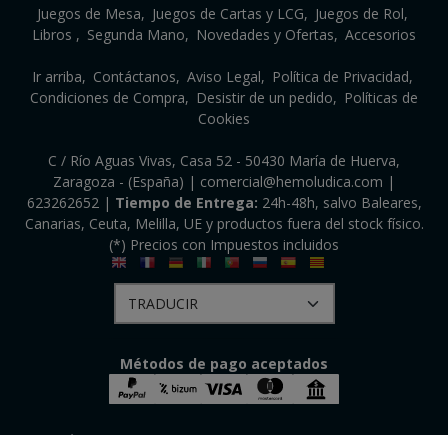
Juegos de Mesa
Juegos de Cartas y LCG
Juegos de Rol
Libros
Segunda Mano
Novedades y Ofertas
Accesorios
Ir arriba
Contáctanos
Aviso Legal
Política de Privacidad
Condiciones de Compra
Desistir de un pedido
Políticas de
Cookies
C / Río Aguas Vivas, Casa 52 - 50430 María de Huerva,
Zaragoza - (España) | comercial@hemoludica.com |
623262652
|
Tiempo de Entrega:
24h-48h, salvo Baleares,
Canarias, Ceuta, Melilla, UE y productos fuera del stock físico.
(*) Precios con Impuestos incluidos
Métodos de pago aceptados
HEMO LÚDICA S.R.L.
- Copyright © 2026 [50650] - Con la tecnología de Palbin.com