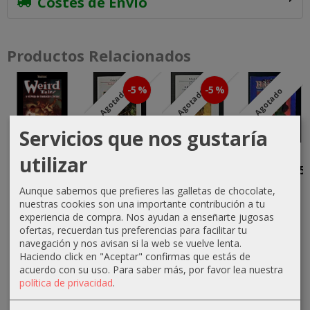
Costes de Envío
Productos Relacionados
-5 %
-5 %
Agotado
Agotado
Agotado
Servicios que nos gustaría
Weird Tales
La Tumba
Calaveras
Barsoom
utilizar
y el Pulp de
del Dragón,
en las
Número 15
Fantasía y...
Miscelánea
Estrellas....
(Verano
Aunque sabemos que prefieres las galletas de chocolate,
2
2011)
nuestras cookies son una importante contribución a tu
35,00 €
19,00 €
experiencia de compra. Nos ayudan a enseñarte jugosas
19,00 €
15,00 €
20,00 €
ofertas, recuerdan tus preferencias para facilitar tu
20,00 €
navegación y nos avisan si la web se vuelve lenta.
Haciendo click en "Aceptar" confirmas que estás de
acuerdo con su uso.
Para saber más, por favor lea nuestra
política de privacidad
.