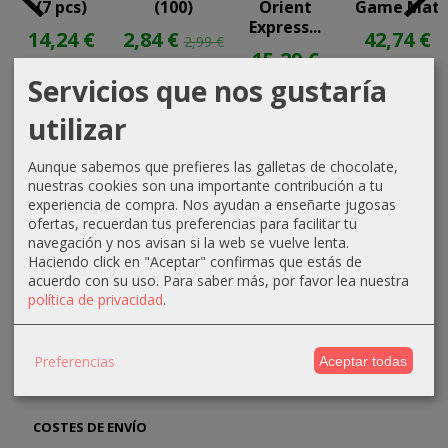
(7 pcs)
(100)
Orient
Game Mat
Express...
14,24 €
2,84 €
42,74 €
2,99 €
15,29 €
14,99 €
44,99 €
Servicios que nos gustaría
16,99 €
utilizar
Aunque sabemos que prefieres las galletas de chocolate,
nuestras cookies son una importante contribución a tu
experiencia de compra. Nos ayudan a enseñarte jugosas
ofertas, recuerdan tus preferencias para facilitar tu
navegación y nos avisan si la web se vuelve lenta.
Haciendo click en "Aceptar" confirmas que estás de
MARCAS
acuerdo con su uso.
Para saber más, por favor lea nuestra
política de privacidad
.
Preferencias
Aceptar todas
COSTES DE ENVÍO