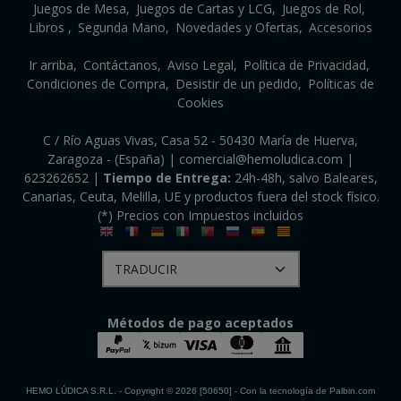
Juegos de Mesa
Juegos de Cartas y LCG
Juegos de Rol
Libros
Segunda Mano
Novedades y Ofertas
Accesorios
Ir arriba
Contáctanos
Aviso Legal
Política de Privacidad
Condiciones de Compra
Desistir de un pedido
Políticas de
Cookies
C / Río Aguas Vivas, Casa 52 - 50430 María de Huerva,
Zaragoza - (España) | comercial@hemoludica.com |
623262652
|
Tiempo de Entrega:
24h-48h, salvo Baleares,
Canarias, Ceuta, Melilla, UE y productos fuera del stock físico.
(*) Precios con Impuestos incluidos
Métodos de pago aceptados
HEMO LÚDICA S.R.L.
- Copyright © 2026 [50650] - Con la tecnología de Palbin.com