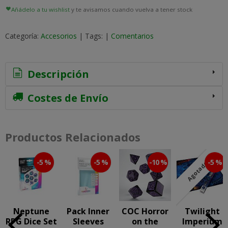
Añádelo a tu wishlist
y te avisamos cuando vuelva a tener stock
Categoría:
Accesorios
|
Tags:
|
Comentarios
Descripción
Costes de Envío
Productos Relacionados
-5 %
-5 %
-10 %
-5 %
Agotado
Neptune
Pack Inner
COC Horror
Twilight
RPG Dice Set
Sleeves
on the
Imperium