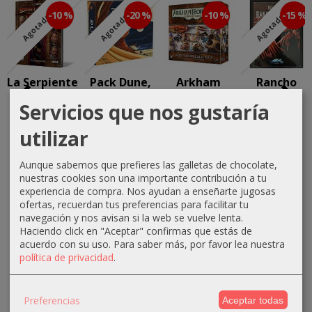
-10 %
-20 %
-10 %
-15 %
Agotado
Agotado
Agotado
La Serpiente
Pack Dune,
Arkham
Rancho
de Dos
un juego de
Horror LCG:
Drácula
Servicios que nos gustaría
Cabezas
conquista,...
La fiesta
12,75 €
del...
40,49 €
95,95 €
utilizar
15,00 €
40,49 €
44,99 €
119,94 €
Aunque sabemos que prefieres las galletas de chocolate,
44,99 €
nuestras cookies son una importante contribución a tu
experiencia de compra. Nos ayudan a enseñarte jugosas
ofertas, recuerdan tus preferencias para facilitar tu
navegación y nos avisan si la web se vuelve lenta.
Haciendo click en "Aceptar" confirmas que estás de
acuerdo con su uso.
Para saber más, por favor lea nuestra
política de privacidad
.
MARCAS
Preferencias
Aceptar todas