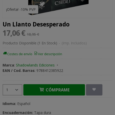
¡Oferta! -10% PVP
Un Llanto Desesperado
17,06 €
18,95 €
Producto Disponible
(1 En Stock)
-
(Imp. Incluidos)
Costes de envío
Ver descripción
Marca
:
Shadowlands Ediciones
•
EAN / Cod. Barras
:
9788412385922
CÓMPRAME
Idioma:
Español
Encuadernación:
Tapa dura