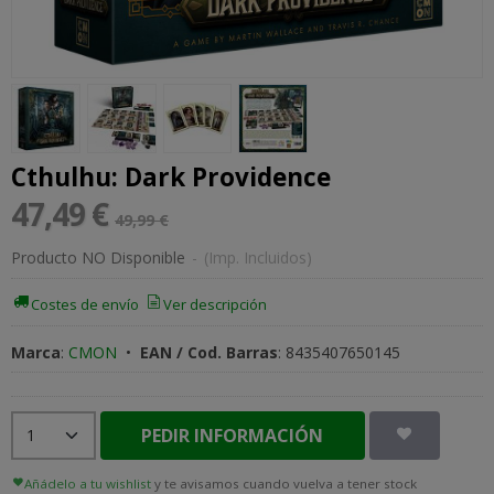
Cthulhu: Dark Providence
47,49 €
49,99 €
Producto NO Disponible
-
(Imp. Incluidos)
Costes de envío
Ver descripción
Marca
:
CMON
•
EAN / Cod. Barras
:
8435407650145
PEDIR INFORMACIÓN
Añádelo a tu wishlist
y te avisamos cuando vuelva a tener stock