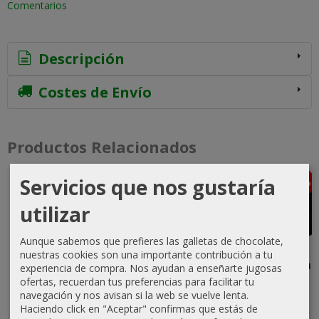
Comentarios
Descripción
Costes de Envío
Productos Relacionados
Servicios que nos gustaría
-15 %
-15 %
-10 %
-5 %
Agotado
Agotado
utilizar
Aunque sabemos que prefieres las galletas de chocolate,
1989: Dawn
2 Minutos
Twilight
Dune
nuestras cookies son una importante contribución a tu
of Freedom
para
Struggle, la
Imperium
experiencia de compra. Nos ayudan a enseñarte jugosas
- 2nd
Medianoche
Guerra Fría...
ofertas, recuerdan tus preferencias para facilitar tu
52,24 €
Printing
navegación y nos avisan si la web se vuelve lenta.
75,65 €
49,50 €
54,99 €
Haciendo click en "Aceptar" confirmas que estás de
58,00 €